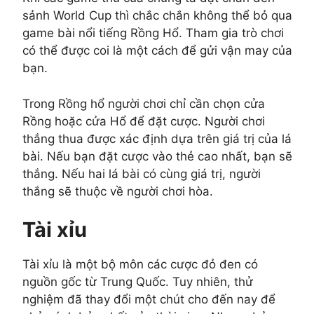
sảnh World Cup thì chắc chắn không thể bỏ qua
game bài nổi tiếng Rồng Hổ. Tham gia trò chơi
có thể được coi là một cách để gửi vận may của
bạn.
Trong Rồng hổ người chơi chỉ cần chọn cửa
Rồng hoặc cửa Hổ để đặt cược. Người chơi
thắng thua được xác định dựa trên giá trị của lá
bài. Nếu bạn đặt cược vào thẻ cao nhất, bạn sẽ
thắng. Nếu hai lá bài có cùng giá trị, người
thắng sẽ thuộc về người chơi hòa.
Tài xỉu
Tài xỉu là một bộ môn các cược đỏ đen có
nguồn gốc từ Trung Quốc. Tuy nhiên, thử
nghiệm đã thay đổi một chút cho đến nay để