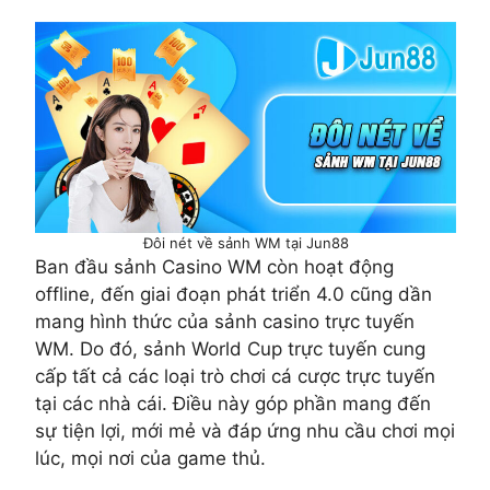
Đôi nét về sảnh WM tại Jun88
Ban đầu sảnh Casino WM còn hoạt động
offline, đến giai đoạn phát triển 4.0 cũng dần
mang hình thức của sảnh casino trực tuyến
WM. Do đó, sảnh World Cup trực tuyến cung
cấp tất cả các loại trò chơi cá cược trực tuyến
tại các nhà cái. Điều này góp phần mang đến
sự tiện lợi, mới mẻ và đáp ứng nhu cầu chơi mọi
lúc, mọi nơi của game thủ.