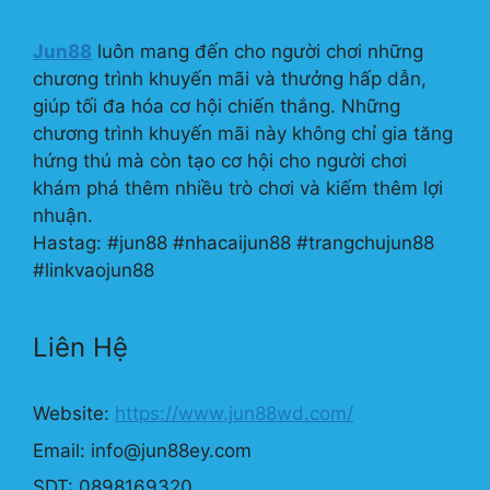
Jun88
luôn mang đến cho người chơi những
chương trình khuyến mãi và thưởng hấp dẫn,
giúp tối đa hóa cơ hội chiến thắng. Những
chương trình khuyến mãi này không chỉ gia tăng
hứng thú mà còn tạo cơ hội cho người chơi
khám phá thêm nhiều trò chơi và kiếm thêm lợi
nhuận.
Hastag: #jun88 #nhacaijun88 #trangchujun88
#linkvaojun88
Liên Hệ
Website:
https://www.jun88wd.com/
Email:
info@jun88ey.com
SDT: 0898169320