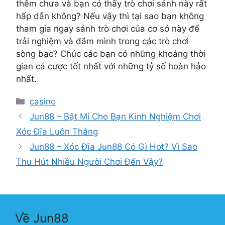
thêm chưa và bạn có thấy trò chơi sảnh này rất
hấp dẫn không? Nếu vậy thì tại sao bạn không
tham gia ngay sảnh trò chơi của cơ sở này để
trải nghiệm và đắm mình trong các trò chơi
sòng bạc? Chúc các bạn có những khoảng thời
gian cá cược tốt nhất với những tỷ số hoàn hảo
nhất.
Danh
casino
mục
Jun88 – Bật Mí Cho Bạn Kinh Nghiệm Chơi
Xóc Đĩa Luôn Thắng
Jun88 – Xóc Đĩa Jun88 Có Gì Hot? Vì Sao
Thu Hút Nhiều Người Chơi Đến Vậy?
Về Jun88