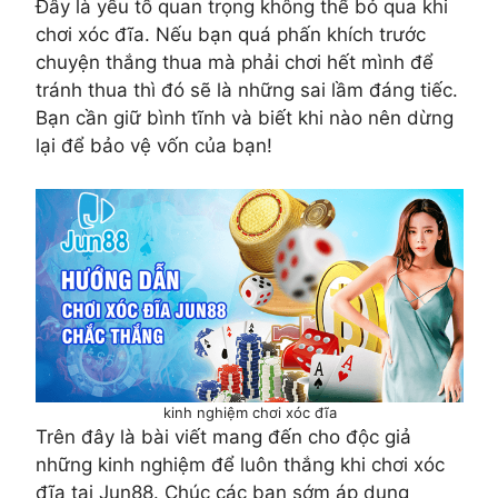
Đây là yếu tố quan trọng không thể bỏ qua khi
chơi xóc đĩa. Nếu bạn quá phấn khích trước
chuyện thắng thua mà phải chơi hết mình để
tránh thua thì đó sẽ là những sai lầm đáng tiếc.
Bạn cần giữ bình tĩnh và biết khi nào nên dừng
lại để bảo vệ vốn của bạn!
kinh nghiệm chơi xóc đĩa
Trên đây là bài viết mang đến cho độc giả
những kinh nghiệm để luôn thắng khi chơi xóc
đĩa tại Jun88. Chúc các bạn sớm áp dụng