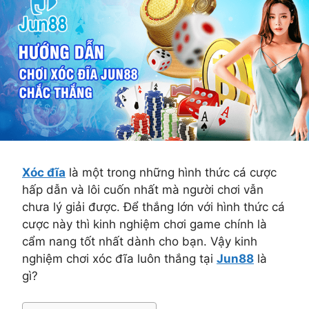
Xóc đĩa
là một trong những hình thức cá cược
hấp dẫn và lôi cuốn nhất mà người chơi vẫn
chưa lý giải được. Để thắng lớn với hình thức cá
cược này thì kinh nghiệm chơi game chính là
cẩm nang tốt nhất dành cho bạn. Vậy kinh
nghiệm chơi xóc đĩa luôn thắng tại
Jun88
là
gì?