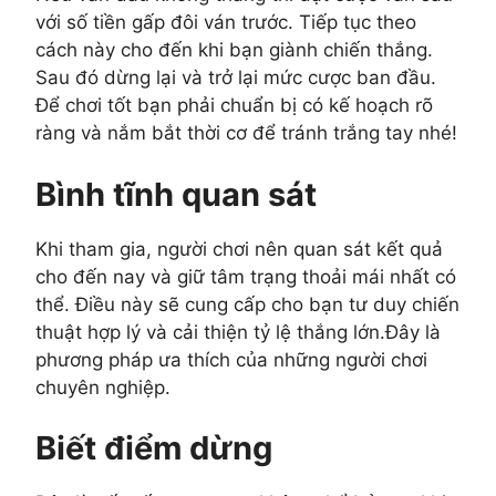
với số tiền gấp đôi ván trước. Tiếp tục theo
cách này cho đến khi bạn giành chiến thắng.
Sau đó dừng lại và trở lại mức cược ban đầu.
Để chơi tốt bạn phải chuẩn bị có kế hoạch rõ
ràng và nắm bắt thời cơ để tránh trắng tay nhé!
Bình tĩnh quan sát
Khi tham gia, người chơi nên quan sát kết quả
cho đến nay và giữ tâm trạng thoải mái nhất có
thể. Điều này sẽ cung cấp cho bạn tư duy chiến
thuật hợp lý và cải thiện tỷ lệ thắng lớn.Đây là
phương pháp ưa thích của những người chơi
chuyên nghiệp.
Biết điểm dừng