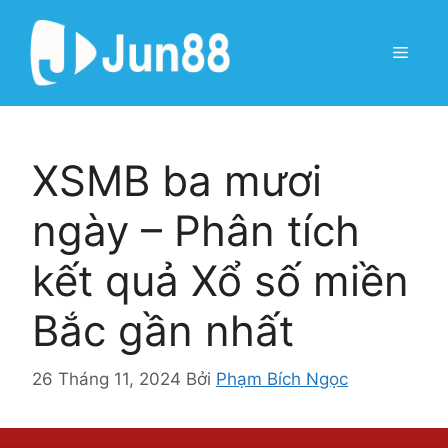
Chuyển
đến
Menu
nội
dung
XSMB ba mươi
ngày – Phân tích
kết quả Xổ số miền
Bắc gần nhất
26 Tháng 11, 2024
Bởi
Phạm Bích Ngọc