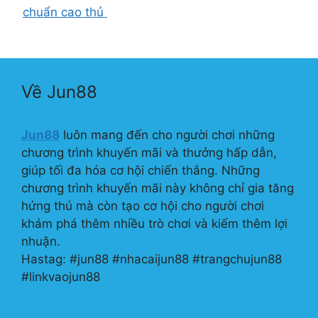
chuẩn cao thủ
Về Jun88
Jun88
luôn mang đến cho người chơi những
chương trình khuyến mãi và thưởng hấp dẫn,
giúp tối đa hóa cơ hội chiến thắng. Những
chương trình khuyến mãi này không chỉ gia tăng
hứng thú mà còn tạo cơ hội cho người chơi
khám phá thêm nhiều trò chơi và kiếm thêm lợi
nhuận.
Hastag: #jun88 #nhacaijun88 #trangchujun88
#linkvaojun88