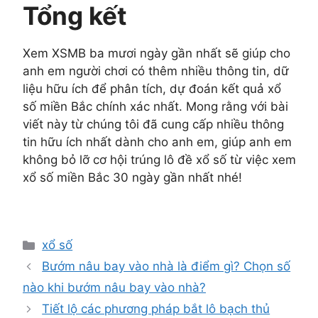
Tổng kết
Xem XSMB ba mươi ngày gần nhất sẽ giúp cho
anh em người chơi có thêm nhiều thông tin, dữ
liệu hữu ích để phân tích, dự đoán kết quả xổ
số miền Bắc chính xác nhất. Mong rằng với bài
viết này từ chúng tôi đã cung cấp nhiều thông
tin hữu ích nhất dành cho anh em, giúp anh em
không bỏ lỡ cơ hội trúng lô đề xổ số từ việc xem
xổ số miền Bắc 30 ngày gần nhất nhé!
Danh
xổ số
mục
Bướm nâu bay vào nhà là điểm gì? Chọn số
nào khi bướm nâu bay vào nhà?
Tiết lộ các phương pháp bắt lô bạch thủ