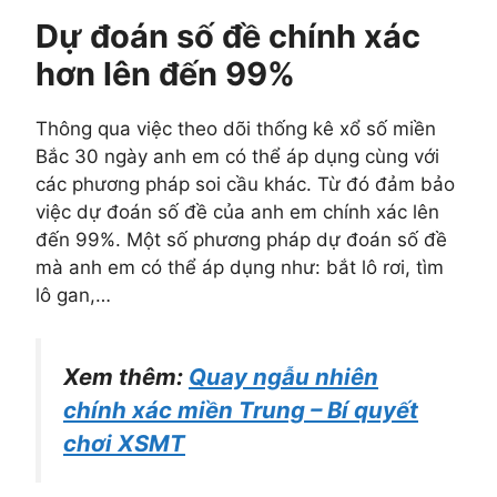
Dự đoán số đề chính xác
hơn lên đến 99%
Thông qua việc theo dõi thống kê xổ số miền
Bắc 30 ngày anh em có thể áp dụng cùng với
các phương pháp soi cầu khác. Từ đó đảm bảo
việc dự đoán số đề của anh em chính xác lên
đến 99%. Một số phương pháp dự đoán số đề
mà anh em có thể áp dụng như: bắt lô rơi, tìm
lô gan,…
Xem thêm:
Quay ngẫu nhiên
chính xác miền Trung – Bí quyết
chơi XSMT