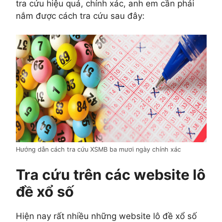
tra cứu hiệu quả, chính xác, anh em cần phải
nắm được cách tra cứu sau đây:
Hướng dẫn cách tra cứu XSMB ba mươi ngày chính xác
Tra cứu trên các website lô
đề xổ số
Hiện nay rất nhiều những website lô đề xổ số