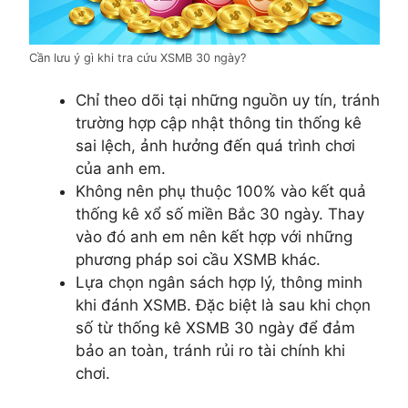
Cần lưu ý gì khi tra cứu XSMB 30 ngày?
Chỉ theo dõi tại những nguồn uy tín, tránh
trường hợp cập nhật thông tin thống kê
sai lệch, ảnh hưởng đến quá trình chơi
của anh em.
Không nên phụ thuộc 100% vào kết quả
thống kê xổ số miền Bắc 30 ngày. Thay
vào đó anh em nên kết hợp với những
phương pháp soi cầu XSMB khác.
Lựa chọn ngân sách hợp lý, thông minh
khi đánh XSMB. Đặc biệt là sau khi chọn
số từ thống kê XSMB 30 ngày để đảm
bảo an toàn, tránh rủi ro tài chính khi
chơi.