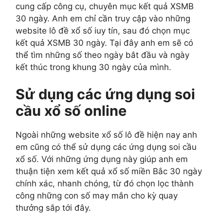
cung cấp công cụ, chuyên mục kết quả XSMB
30 ngày. Anh em chỉ cần truy cập vào những
website lô đề xổ số iuy tín, sau đó chọn mục
kết quả XSMB 30 ngày. Tại đây anh em sẽ có
thể tìm những số theo ngày bắt đầu và ngày
kết thúc trong khung 30 ngày của mình.
Sử dụng các ứng dụng soi
cầu xổ số online
Ngoài những website xổ số lô đề hiện nay anh
em cũng có thể sử dụng các ứng dụng soi cầu
xổ số. Với những ứng dụng này giúp anh em
thuận tiện xem kết quả xổ số miền Bắc 30 ngày
chính xác, nhanh chóng, từ đó chọn lọc thành
công những con số may mắn cho kỳ quay
thưởng sắp tới đây.