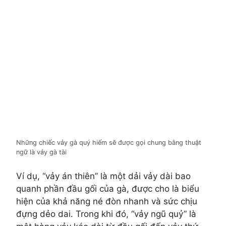
Những chiếc vảy gà quý hiếm sẽ được gọi chung bằng thuật
ngữ là vảy gà tài
Ví dụ, “vảy án thiên” là một dải vảy dài bao
quanh phần đầu gối của gà, được cho là biểu
hiện của khả năng né đòn nhanh và sức chịu
đựng dẻo dai. Trong khi đó, “vảy ngũ quỷ” là