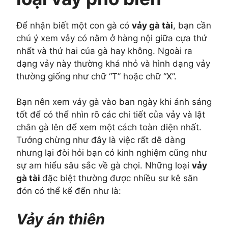
Để nhận biết một con gà có
vảy gà tài
, bạn cần
chú ý xem vảy có nằm ở hàng nội giữa cựa thứ
nhất và thứ hai của gà hay không. Ngoài ra
dạng vảy này thường khá nhỏ và hình dạng vảy
thường giống như chữ “T” hoặc chữ “X”.
Bạn nên xem vảy gà vào ban ngày khi ánh sáng
tốt để có thể nhìn rõ các chi tiết của vảy và lật
chân gà lên để xem một cách toàn diện nhất.
Tưởng chừng như đây là việc rất dễ dàng
nhưng lại đòi hỏi bạn có kinh nghiệm cũng như
sự am hiểu sâu sắc về gà chọi. Những loại
vảy
gà tài
đặc biệt thường được nhiều sư kê săn
đón có thể kể đến như là:
Vảy án thiên