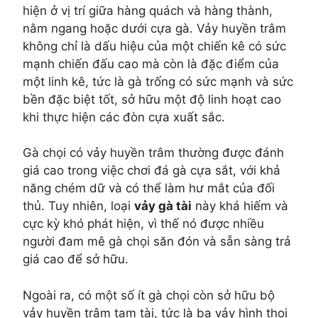
hiện ở vị trí giữa hàng quách và hàng thành,
nằm ngang hoặc dưới cựa gà. Vảy huyền trâm
không chỉ là dấu hiệu của một chiến kê có sức
mạnh chiến đấu cao mà còn là đặc điểm của
một linh kê, tức là gà trống có sức mạnh và sức
bền đặc biệt tốt, sở hữu một độ linh hoạt cao
khi thực hiện các đòn cựa xuất sắc.
Gà chọi có vảy huyền trâm thường được đánh
giá cao trong việc chơi đá gà cựa sắt, với khả
năng chém dữ và có thể làm hư mắt của đối
thủ. Tuy nhiên, loại
vảy gà tài
này khá hiếm và
cực kỳ khó phát hiện, vì thế nó được nhiều
người đam mê gà chọi săn đón và sẵn sàng trả
giá cao để sở hữu.
Ngoài ra, có một số ít gà chọi còn sở hữu bộ
vảy huyền trâm tam tài, tức là ba vảy hình thoi