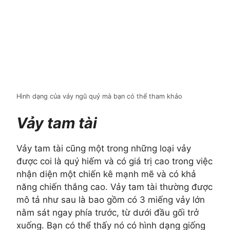
Hình dạng của vảy ngũ quỷ mà bạn có thể tham khảo
Vảy tam tài
Vảy tam tài cũng một trong những loại vảy
được coi là quý hiếm và có giá trị cao trong việc
nhận diện một chiến kê mạnh mẽ và có khả
năng chiến thắng cao. Vảy tam tài thường được
mô tả như sau là bao gồm có 3 miếng vảy lớn
nằm sát ngay phía trước, từ dưới đầu gối trở
xuống. Bạn có thể thấy nó có hình dạng giống