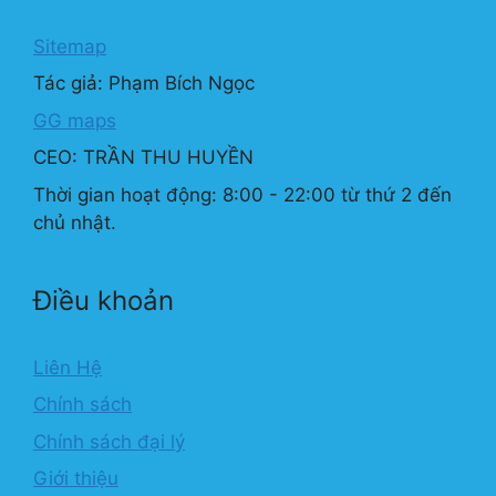
Sitemap
Tác giả: Phạm Bích Ngọc
GG maps
CEO: TRẦN THU HUYỀN
Thời gian hoạt động: 8:00 - 22:00 từ thứ 2 đến
chủ nhật.
Điều khoản
Liên Hệ
Chính sách
Chính sách đại lý
Giới thiệu