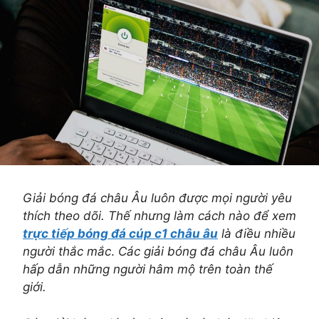
Giải bóng đá châu Âu luôn được mọi người yêu
thích theo dõi. Thế nhưng làm cách nào để xem
trực tiếp bóng đá cúp c1 châu âu
là điều nhiều
người thắc mắc
.
Các giải bóng đá châu Âu luôn
hấp dẫn những người hâm mộ trên toàn thế
giới.