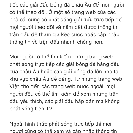
tiếp các giải đấu bóng đá châu Âu để mọi người
có thể theo dõi. Ở một số trang web của các
nhà cái cũng có phát sóng giải đấu trực tiếp để
mọi người theo dõi và nắm bắt được thông tin
trận đấu để tham gia kèo cược hoặc cập nhập
thông tin về trận đấu nhanh chóng hơn.
Mọi người có thể tìm kiếm những trang web
phát sóng trực tiếp các giải bóng đá hàng đầu
của châu Âu hoặc các giải bóng đá lớn nhỏ tại
khu vực châu Âu dễ dàng. Từ những trang web
Việt cho đến các trang web nước ngoài, mọi
người đều có thể tìm kiếm để xem những trận
đấu yêu thích, các giải đấu hấp dẫn mà không
phát sóng trên TV.
Ngoài hình thức phát sóng trực tiếp thì mọi
người cũng có thể xem và cập nhập thông tin