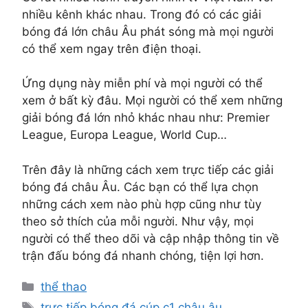
nhiều kênh khác nhau. Trong đó có các giải
bóng đá lớn châu Âu phát sóng mà mọi người
có thể xem ngay trên điện thoại.
Ứng dụng này miễn phí và mọi người có thể
xem ở bất kỳ đâu. Mọi người có thể xem những
giải bóng đá lớn nhỏ khác nhau như: Premier
League, Europa League, World Cup…
Trên đây là những cách xem trực tiếp các giải
bóng đá châu Âu. Các bạn có thể lựa chọn
những cách xem nào phù hợp cũng như tùy
theo sở thích của mỗi người. Như vậy, mọi
người có thể theo dõi và cập nhập thông tin về
trận đấu bóng đá nhanh chóng, tiện lợi hơn.
Danh
thể thao
mục
Thẻ
trực tiếp bóng đá cúp c1 châu âu