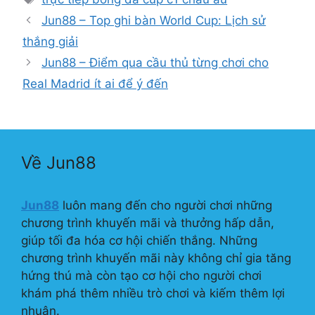
Jun88 – Top ghi bàn World Cup: Lịch sử
thắng giải
Jun88 – Điểm qua cầu thủ từng chơi cho
Real Madrid ít ai để ý đến
Về Jun88
Jun88
luôn mang đến cho người chơi những
chương trình khuyến mãi và thưởng hấp dẫn,
giúp tối đa hóa cơ hội chiến thắng. Những
chương trình khuyến mãi này không chỉ gia tăng
hứng thú mà còn tạo cơ hội cho người chơi
khám phá thêm nhiều trò chơi và kiếm thêm lợi
nhuận.