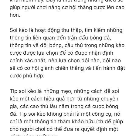
giúp người chơi nâng cơ hội thắng cược lên cao
hơn.
Soi kèo là hoạt động thu thập, tìm kiếm những
thông tin liên quan đến trận đấu bóng đá,
thông tin về đội bóng, cầu thủ trong những kèo
cược được lựa chọn để có được nhận định
chính xác nhất, nên lựa chọn đội nào, đội nào
sẽ có cơ hội giành chiến thắng và tiến hành đặt
cược phù hợp.
Tip soi kèo là những mẹo, những cách để soi
kèo một cách hiệu quả hơn từ những chuyên
gia, các cao thủ lâu năm trong cá cược bóng
đá. Tip soi kèo không phải là một công cụ, nó
chỉ là một thông tin tham khảo hữu ích để giúp
cho người chơi có thể đưa ra quyết định một