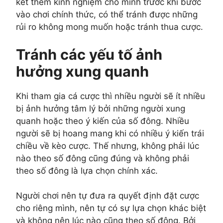
kết thêm kinh nghiệm cho mình trước khi bước
vào chơi chính thức, có thể tránh được những
rủi ro không mong muốn hoặc tránh thua cược.
Tránh các yếu tố ảnh
hưởng xung quanh
Khi tham gia cá cược thì nhiều người sẽ ít nhiều
bị ảnh hưởng tâm lý bởi những người xung
quanh hoặc theo ý kiến của số đông. Nhiều
người sẽ bị hoang mang khi có nhiều ý kiến trái
chiều về kèo cược. Thế nhưng, không phải lúc
nào theo số đông cũng đúng và không phải
theo số đông là lựa chọn chính xác.
Người chơi nên tự đưa ra quyết định đặt cược
cho riêng mình, nên tự có sự lựa chọn khác biệt
và không nên lúc nào cũng theo số đông. Bởi