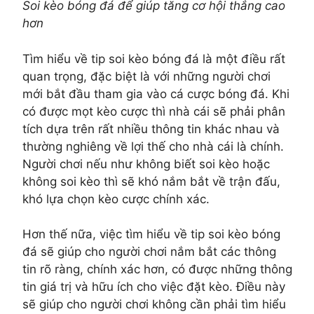
Soi kèo bóng đá để giúp tăng cơ hội thắng cao
hơn
Tìm hiểu về tip soi kèo bóng đá là một điều rất
quan trọng, đặc biệt là với những người chơi
mới bắt đầu tham gia vào cá cược bóng đá. Khi
có được mọt kèo cược thì nhà cái sẽ phải phân
tích dựa trên rất nhiều thông tin khác nhau và
thường nghiêng về lợi thế cho nhà cái là chính.
Người chơi nếu như không biết soi kèo hoặc
không soi kèo thì sẽ khó nắm bắt về trận đấu,
khó lựa chọn kèo cược chính xác.
Hơn thế nữa, việc tìm hiểu về tip soi kèo bóng
đá sẽ giúp cho người chơi nắm bắt các thông
tin rõ ràng, chính xác hơn, có được những thông
tin giá trị và hữu ích cho việc đặt kèo. Điều này
sẽ giúp cho người chơi không cần phải tìm hiểu