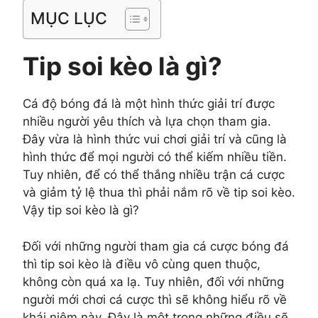
MỤC LỤC
Tip soi kèo là gì?
Cá độ bóng đá là một hình thức giải trí được
nhiều người yêu thích và lựa chọn tham gia.
Đây vừa là hình thức vui chơi giải trí và cũng là
hình thức để mọi người có thể kiếm nhiều tiền.
Tuy nhiên, để có thể thắng nhiều trận cá cược
và giảm tỷ lệ thua thì phải nắm rõ về tip soi kèo.
Vậy tip soi kèo là gì?
Đối với những người tham gia cá cược bóng đá
thì tip soi kèo là điều vô cùng quen thuộc,
không còn quá xa lạ. Tuy nhiên, đối với những
người mới chơi cá cược thì sẽ không hiểu rõ về
khái niệm này. Đây là một trong những điều sẽ