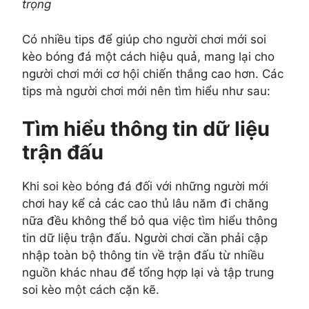
trọng
Có nhiều tips để giúp cho người chơi mới soi
kèo bóng đá một cách hiệu quả, mang lại cho
người chơi mới cơ hội chiến thắng cao hơn. Các
tips mà người chơi mới nên tìm hiểu như sau:
Tìm hiểu thông tin dữ liệu
trận đấu
Khi soi kèo bóng đá đối với những người mới
chơi hay kể cả các cao thủ lâu năm đi chăng
nữa đều không thể bỏ qua việc tìm hiểu thông
tin dữ liệu trận đấu. Người chơi cần phải cập
nhập toàn bộ thông tin về trận đấu từ nhiều
nguồn khác nhau để tổng hợp lại và tập trung
soi kèo một cách cặn kẽ.