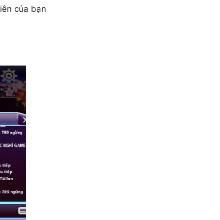
viên của bạn