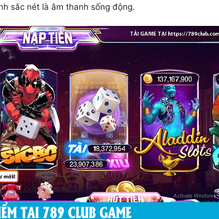
ảnh sắc nét là âm thanh sống động.