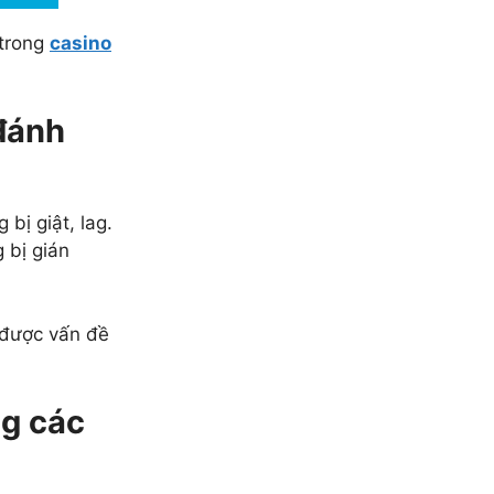
 trong
casino
đánh
bị giật, lag.
 bị gián
 được vấn đề
ng các