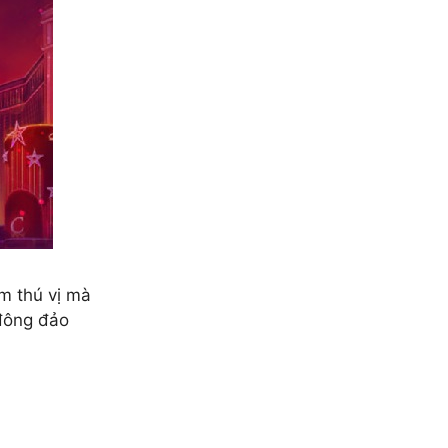
ệm thú vị mà
 đông đảo