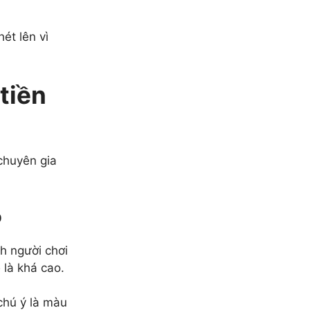
ét lên vì
tiền
chuyên gia
o
nh người chơi
b
là khá cao.
 chú ý là màu