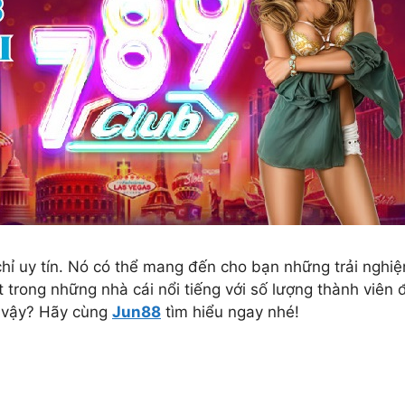
chỉ uy tín. Nó có thể mang đến cho bạn những trải nghi
t trong những nhà cái nổi tiếng với số lượng thành viên
n vậy? Hãy cùng
J
u
n88
tìm hiểu ngay nhé!