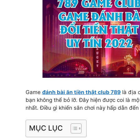
Game
đánh bài ăn tiền thật club 789
là địa 
bạn không thể bỏ lỡ. Đây hiện được coi là mộ
nhất. Điều gì khiến sân chơi này hấp dẫn đế
MỤC LỤC