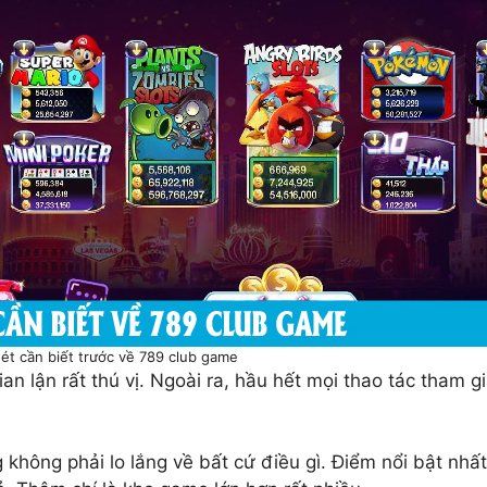
nét cần biết trước về 789 club game
an lận rất thú vị. Ngoài ra, hầu hết mọi thao tác tham g
không phải lo lắng về bất cứ điều gì. Điểm nổi bật nhất 