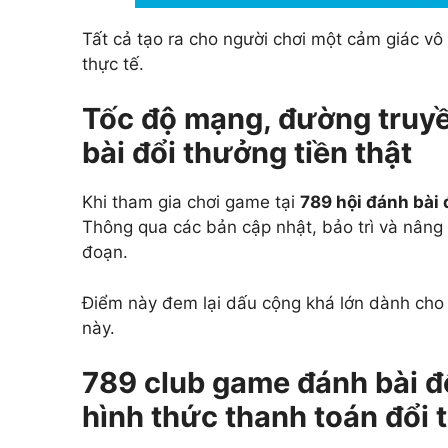
Tất cả tạo ra cho người chơi một cảm giác vô
thực tế.
Tốc độ mạng, đường truy
bài đổi thưởng tiền thật
Khi tham gia chơi game tại
789 hội đánh bài đ
Thông qua các bản cập nhật, bảo trì và nâng 
đoạn.
Điểm này đem lại dấu cộng khá lớn dành cho 
này.
789 club game đánh bài đổ
hình thức thanh toán đổi