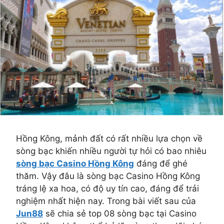
Hồng Kông, mảnh đất có rất nhiều lựa chọn về
sòng bạc khiến nhiều người tự hỏi có bao nhiêu
sòng bạc Casino Hồng Kông
đáng để ghé
thăm. Vậy đâu là sòng bạc Casino Hồng Kông
tráng lệ xa hoa, có độ uy tín cao, đáng để trải
nghiệm nhất hiện nay. Trong bài viết sau của
Jun88
sẽ chia sẻ top 08 sòng bạc tại Casino