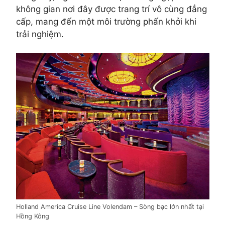
không gian nơi đây được trang trí vô cùng đẳng
cấp, mang đến một môi trường phấn khởi khi
trải nghiệm.
Holland America Cruise Line Volendam – Sòng bạc lớn nhất tại
Hồng Kông