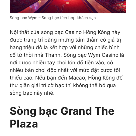
Sòng bạc Wym – Sòng bạc tích hợp khách sạn
Nội thất của sòng bạc Casino Hồng Kông này
được trang trí bằng những tấm thảm có giá trị
hàng triệu đô la kết hợp với những chiếc bình
cổ từ thời nhà Thanh. Sòng bạc Wym Casino là
nơi được nhiều tay chơi lớn đổ tiền vào, có
nhiều bàn chơi độc nhất với mức đặt cược tối
thiểu cao. Nếu bạn đến Macao, Hồng Kông để
thư giãn giải trí cờ bạc thì không thể bỏ qua
sòng bạc này nhé.
Sòng bạc Grand The
Plaza