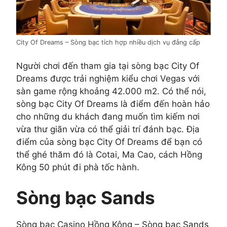
City Of Dreams – Sòng bạc tích hợp nhiều dịch vụ đẳng cấp
Người chơi đến tham gia tại sòng bạc City Of
Dreams được trải nghiệm kiểu chơi Vegas với
sàn game rộng khoảng 42.000 m2. Có thể nói,
sòng bạc City Of Dreams là điểm đến hoàn hảo
cho những du khách đang muốn tìm kiếm nơi
vừa thư giãn vừa có thể giải trí đánh bạc. Địa
điểm của sòng bạc City Of Dreams để bạn có
thể ghé thăm đó là Cotai, Ma Cao, cách Hồng
Kông 50 phút đi phà tốc hành.
Sòng bạc Sands
Sòng bạc Casino Hồng Kông – Sòng bạc Sands