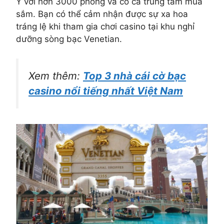
Ý với hơn 3000 phòng và có cả trung tâm mua
sắm. Bạn có thể cảm nhận được sự xa hoa
tráng lệ khi tham gia chơi casino tại khu nghỉ
dưỡng sòng bạc Venetian.
Xem thêm:
Top 3 nhà cái cờ bạc
casino nổi tiếng nhất Việt Nam