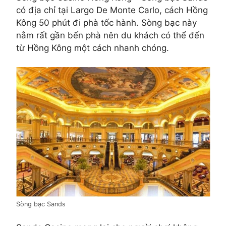
có địa chỉ tại Largo De Monte Carlo, cách Hồng
Kông 50 phút đi phà tốc hành. Sòng bạc này
nằm rất gần bến phà nên du khách có thể đến
từ Hồng Kông một cách nhanh chóng.
Sòng bạc Sands