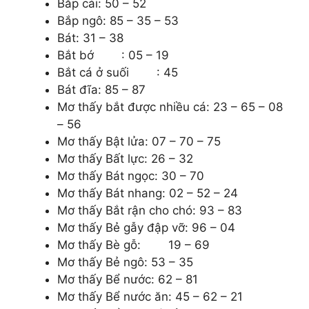
Bắp cải: 50 – 52
Bắp ngô: 85 – 35 – 53
Bát: 31 – 38
Bắt bớ : 05 – 19
Bắt cá ở suối : 45
Bát đĩa: 85 – 87
Mơ thấy
bắt được nhiều cá: 23 – 65 – 08
– 56
Mơ thấy
Bật lửa: 07 – 70 – 75
Mơ thấy
Bất lực: 26 – 32
Mơ thấy
Bát ngọc: 30 – 70
Mơ thấy
Bát nhang: 02 – 52 – 24
Mơ thấy
Bắt rận cho chó: 93 – 83
Mơ thấy
Bẻ gẫy đập vỡ: 96 – 04
Mơ thấy
Bè gỗ: 19 – 69
Mơ thấy
Bẻ ngô: 53 – 35
Mơ thấy
Bể nước: 62 – 81
Mơ thấy
Bể nước ăn: 45 – 62 – 21