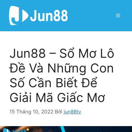
Chuyển
đến
Menu
nội
dung
Jun88 – Sổ Mơ Lô
Đề Và Những Con
Số Cần Biết Để
Giải Mã Giấc Mơ
15 Tháng 10, 2022
Bởi
jun88tv