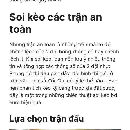
Soi kèo các trận an
toàn
Những trận an toàn là những trận mà có độ
chênh lệch của 2 đội bóng không có hay chênh
lệch ít. Khi soi kèo, bạn nên lưu ý nhiều thông
tin và tổng hợp các thông số của 2 đội như:
Phong độ thi đấu gần đây, đội hình thi đấu ở
trên sân, lịch sử đối đầu có tỷ lệ thế nào… Bạn
nên phân tích kèo kỹ càng trước khi đặt cược,
đây là một trong những chiến thuật soi keo bd
euro hiệu quả.
Lựa chọn trận đấu