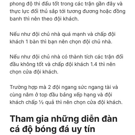
phong độ thi đấu tốt trong các trận gần đây và
thực lực đối thủ sắp tới tương đương hoặc đồng
banh thì nên theo đội khách.
Nếu như đội chủ nhà quá mạnh và chấp đội
khách 1 bàn thì bạn nên chọn đội chủ nhà.
Nếu như đội chủ nhà có thành tích các trận đối
đầu không tốt và chấp đội khách 1.4 thì nên
chọn cửa đội khách.
Trường hợp mà 2 đội ngang sức ngang tài và
cùng nằm ở top đầu bảng xếp hạng và đội
khách chấp ½ quả thì nên chọn cửa đội khách.
Tham gia những diễn đàn
cá độ bóng đá uy tín