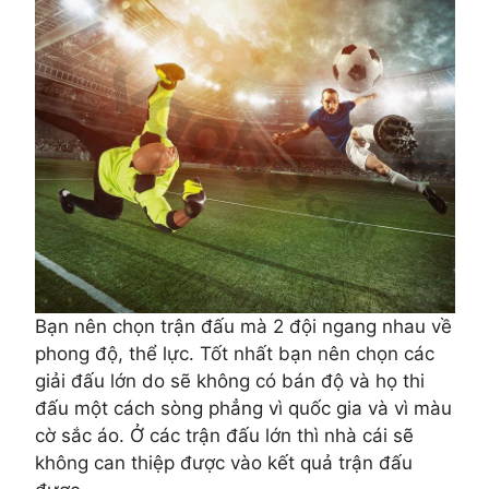
Bạn nên chọn trận đấu mà 2 đội ngang nhau về
phong độ, thể lực. Tốt nhất bạn nên chọn các
giải đấu lớn do sẽ không có bán độ và họ thi
đấu một cách sòng phẳng vì quốc gia và vì màu
cờ sắc áo. Ở các trận đấu lớn thì nhà cái sẽ
không can thiệp được vào kết quả trận đấu