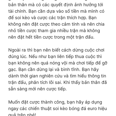
bản thân mà có các quyết định ảnh hưởng tới
tài chính. Bạn cần dựa vào số tiền mà mình có
để soi kèo và cược các trận thích hợp. Bạn
không nên đặt cược theo cảm tính và nên chia
nhỏ tiền cược tham gia nhiều trận mà không
nên đặt hết tiền cược trong một trận đấu.
Ngoài ra thì bạn nên biết cách dừng cuộc chơi
đúng lúc. Nếu như bạn liên tiếp thua cuộc thì
bạn không nên quá nóng vội mà chơi tiếp để gỡ
gạc. Bạn cần dừng lại và bình tĩnh. Bạn hãy
dành thời gian nghiên cứu và tìm hiểu thông tin
trận đấu, phân tích lỗi sai. Khi thấy bản thân đã
sẵn sàng mới nên cược tiếp.
Muốn đặt cược thành công, bạn hãy áp dụng
ngay các chiến thuật soi kèo bóng đá euro hiệu
quả trên nhé!