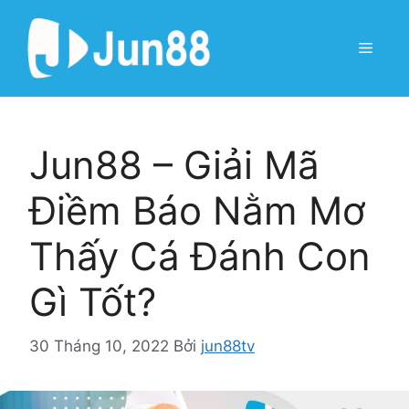
Chuyển
đến
Menu
nội
dung
Jun88 – Giải Mã
Điềm Báo Nằm Mơ
Thấy Cá Đánh Con
Gì Tốt?
30 Tháng 10, 2022
Bởi
jun88tv