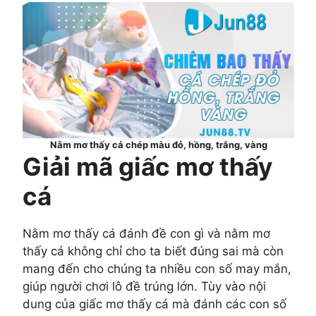
Nằm mơ thấy cá chép màu đỏ, hồng, trắng, vàng
Giải mã giấc mơ thấy
cá
Nằm mơ thấy cá đánh đề con gì và nằm mơ
thấy cá không chỉ cho ta biết đúng sai mà còn
mang đến cho chúng ta nhiều con số may mắn,
giúp người chơi lô đề trúng lớn. Tùy vào nội
dung của giấc mơ thấy cá mà đánh các con số