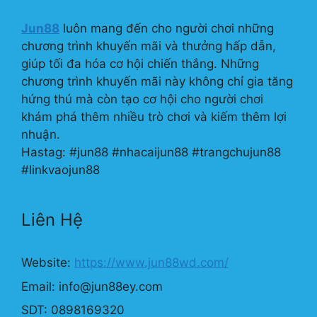
Jun88
luôn mang đến cho người chơi những
chương trình khuyến mãi và thưởng hấp dẫn,
giúp tối đa hóa cơ hội chiến thắng. Những
chương trình khuyến mãi này không chỉ gia tăng
hứng thú mà còn tạo cơ hội cho người chơi
khám phá thêm nhiều trò chơi và kiếm thêm lợi
nhuận.
Hastag: #jun88 #nhacaijun88 #trangchujun88
#linkvaojun88
Liên Hệ
Website:
https://www.jun88wd.com/
Email:
info@jun88ey.com
SDT: 0898169320