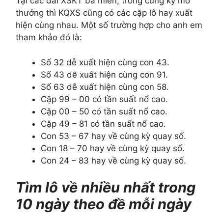
Tại các đài XSKT ba miền, trong cùng kỳ mở
thưởng thì KQXS cũng có các cặp lô hay xuất
hiện cùng nhau. Một số trường hợp cho anh em
tham khảo đó là:
Số 32 dễ xuất hiện cùng con 43.
Số 43 dễ xuất hiện cùng con 91.
Số 63 dễ xuất hiện cùng con 58.
Cặp 99 – 00 có tần suất nổ cao.
Cặp 00 – 50 có tần suất nổ cao.
Cặp 49 – 81 có tần suất nổ cao.
Con 53 – 67 hay về cùng kỳ quay số.
Con 18 – 70 hay về cùng kỳ quay số.
Con 24 – 83 hay về cùng kỳ quay số.
Tìm lô về nhiều nhất trong
10 ngày theo đề mỗi ngày