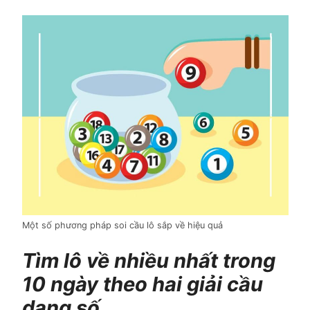
Một số phương pháp soi cầu lô sắp về hiệu quả
Tìm lô về nhiều nhất trong
10 ngày theo hai giải cầu
dạng số