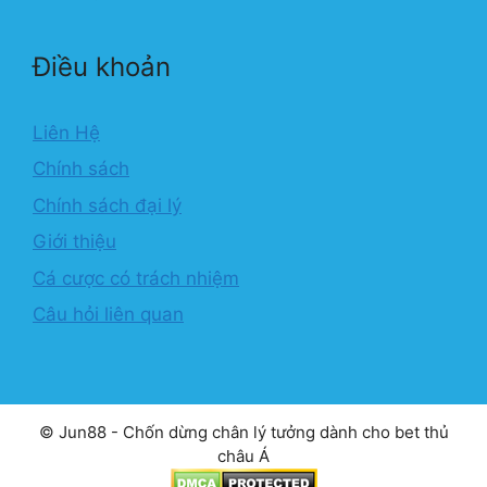
Điều khoản
Liên Hệ
Chính sách
Chính sách đại lý
Giới thiệu
Cá cược có trách nhiệm
Câu hỏi liên quan
© Jun88 - Chốn dừng chân lý tưởng dành cho bet thủ
châu Á