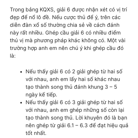
Trong bảng KQXS, giải 6 được nhận xét có vị trí
đẹp để nổ lô đề. Nếu cược thủ để ý, trên các
diễn đàn xổ số thường chia sẻ về cách đánh
này rất nhiều. Ghép cầu giải 6 có nhiều điểm
thú vị mà phương pháp khác không có. Một vài
trường hợp anh em nên chú ý khi ghép cầu đó
là:
Nếu thấy giải 6 có 2 giải ghép từ hai số
với nhau, anh em lấy hai số khác nhau
tạo thành song thủ đánh khung 3 – 5
ngày kế tiếp.
Nếu thấy giải 6 có 3 giải ghép từ hai số
với nhau, anh em ghép những số còn lại
tạo thành song thủ. Lời khuyên đó là bạn
nên ghép từ giải 6.1 – 6.3 để đạt hiệu quả
tốt nhất.