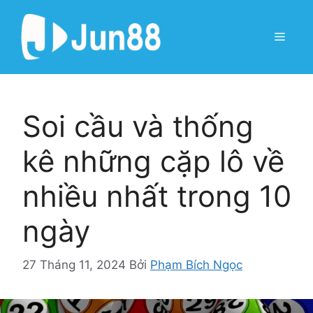
Chuyển
đến
Menu
nội
dung
Soi cầu và thống
kê những cặp lô về
nhiều nhất trong 10
ngày
27 Tháng 11, 2024
Bởi
Phạm Bích Ngọc