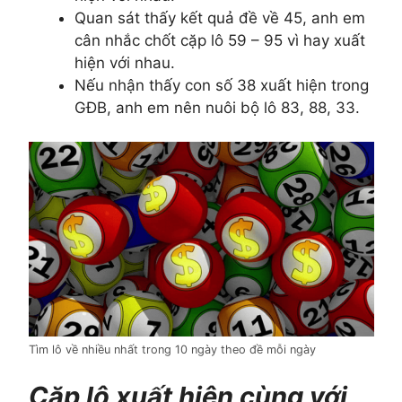
Quan sát thấy kết quả đề về 45, anh em
cân nhắc chốt cặp lô 59 – 95 vì hay xuất
hiện với nhau.
Nếu nhận thấy con số 38 xuất hiện trong
GĐB, anh em nên nuôi bộ lô 83, 88, 33.
Tìm lô về nhiều nhất trong 10 ngày theo đề mỗi ngày
Cặp lô xuất hiện cùng với