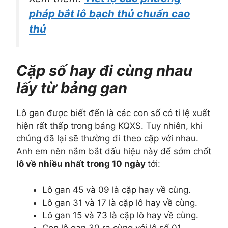
pháp bắt lô bạch thủ chuẩn cao
thủ
Cặp số hay đi cùng nhau
lấy từ bảng gan
Lô gan được biết đến là các con số có tỉ lệ xuất
hiện rất thấp trong bảng KQXS. Tuy nhiên, khi
chúng đã lại sẽ thường đi theo cặp với nhau.
Anh em nên nắm bắt dấu hiệu này để sớm chốt
lô về nhiều nhất trong 10 ngày
tới:
Lô gan 45 và 09 là cặp hay về cùng.
Lô gan 31 và 17 là cặp lô hay về cùng.
Lô gan 15 và 73 là cặp lô hay về cùng.
Con lô gan 30 ra cùng với lô số 01.