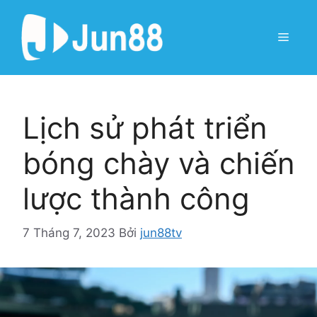
Chuyển
đến
Menu
nội
dung
Lịch sử phát triển
bóng chày và chiến
lược thành công
7 Tháng 7, 2023
Bởi
jun88tv