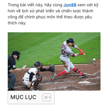
Trong bài viết này, hãy cùng
Jun88
xem xét kỹ
hơn về lịch sử phát triển và chiến lược thành
công để chinh phục môn thể thao được yêu
thích này.
MỤC LỤC