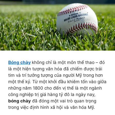
Bóng chày
không chỉ là một môn thể thao – đó
là một hiện tượng văn hóa đã chiếm được trái
tim và trí tưởng tượng của người Mỹ trong hơn
một thế kỷ. Từ một khởi đầu khiêm tốn vào giữa
những năm 1800 cho đến vị thế là một ngành
công nghiệp trị giá hàng tỷ đô la ngày nay,
bóng chày
đã đóng một vai trò quan trọng
trong việc định hình xã hội và văn hóa Mỹ.