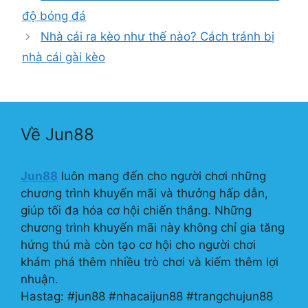
độ bóng đá
Nhà cái ra kèo như thế nào? Cách tránh bị
nhà cái gài kèo
Về Jun88
Jun88
luôn mang đến cho người chơi những
chương trình khuyến mãi và thưởng hấp dẫn,
giúp tối đa hóa cơ hội chiến thắng. Những
chương trình khuyến mãi này không chỉ gia tăng
hứng thú mà còn tạo cơ hội cho người chơi
khám phá thêm nhiều trò chơi và kiếm thêm lợi
nhuận.
Hastag: #jun88 #nhacaijun88 #trangchujun88