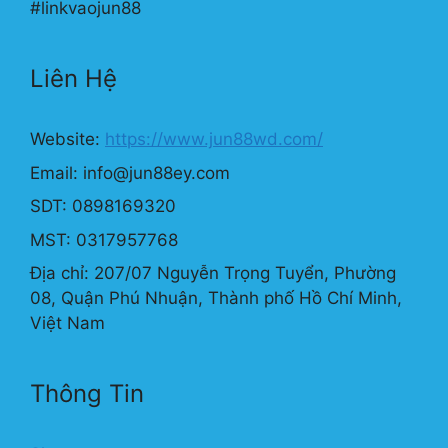
#linkvaojun88
Liên Hệ
Website:
https://www.jun88wd.com/
Email:
info@jun88ey.com
SDT: 0898169320
MST: 0317957768
Địa chỉ: 207/07 Nguyễn Trọng Tuyển, Phường
08, Quận Phú Nhuận, Thành phố Hồ Chí Minh,
Việt Nam
Thông Tin