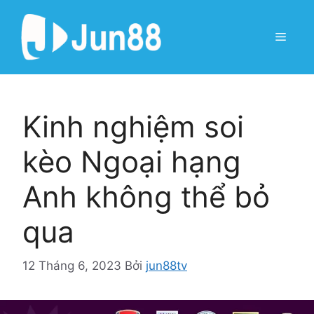
Chuyển
đến
Menu
nội
dung
Kinh nghiệm soi
kèo Ngoại hạng
Anh không thể bỏ
qua
12 Tháng 6, 2023
Bởi
jun88tv