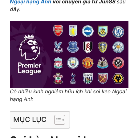
Ngoại hạng Anh
với chuyên gia từ Jun88
sau
đây.
Có nhiều kinh nghiệm hữu ích khi soi kèo Ngoại
hạng Anh
MỤC LỤC