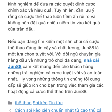
kinh nghiệm để đưa ra các quyết định cược
chính xác và hiệu quả. Tuy nhiên, cần lưu ý
rằng cá cược thể thao luôn tiềm ẩn rủi ro và
không nên đặt quá nhiều niềm tin vào kết quả
của trận đấu.
Nếu bạn đang tìm kiếm một sân chơi cá cược
thể thao đáng tin cậy và chất lượng, Jun88 là
một lựa chọn tuyệt vời. Với đội ngũ chuyên gia
hàng đầu và những trò chơi đa dạng,
nhà cái
Jun88
cam kết mang đến cho khách hàng
những trải nghiệm cá cược tuyệt vời và an toàn
nhất. Hy vọng những thông tin chúng tôi cung
cấp sẽ giúp ích cho bạn trong việc tham gia các
hoạt động cá cược thể thao trên Jun88.
Danh
thể thao
,
Soi kèo
,
Tin tức
mục
Cách soi kèo xiên chuẩn nhất từ cao thủ cá