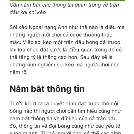
Cần nắm bắt các thông tin quan trọng về trận
đấu khi soi kèo
Sôi kèo Ngoại hạng Anh như thế nào là điều mà
những người mới chơi cá cược thường thắc
mắc. Việc soi kèo một trận đấu bóng đá trước
khi lựa chọn đặt cược là điều quan trọng để có
thể tăng tỷ lệ thắng cao hơn. Sau đây sẽ là
những kinh nghiệm soi kèo mà người chơi nên
nắm rõ.
Nắm bắt thông tin
Trước khi đưa ra quyết định đặt cược cho đội
bóng nào thì người chơi cần tìm hiểu cũng như
nắm bắt thông tin về dữ liệu của cả trận đấu
đó, thông tin về đội bóng cũng như các yếu tố
xung quanh. Từ đó, người chơi có thể xác định