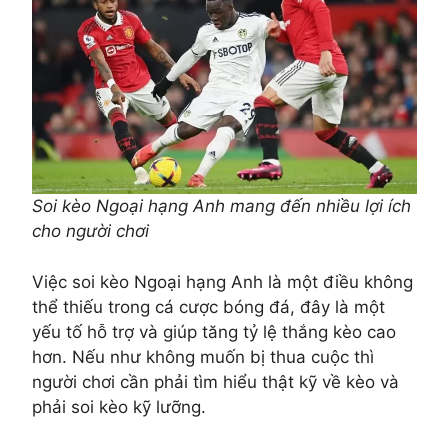
Soi kèo Ngoại hạng Anh mang đến nhiều lợi ích
cho người chơi
Việc soi kèo Ngoại hạng Anh là một điều không
thể thiếu trong cá cược bóng đá, đây là một
yếu tố hỗ trợ và giúp tăng tỷ lệ thắng kèo cao
hơn. Nếu như không muốn bị thua cuộc thì
người chơi cần phải tìm hiểu thật kỹ về kèo và
phải soi kèo kỹ lưỡng.