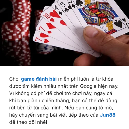
Chơi
game đánh bài
miễn phí luôn là từ khóa
được tìm kiếm nhiều nhất trên Google hiện nay.
Vì không có phí để chơi trò chơi này, ngay cả
khi bạn giành chiến thắng, bạn có thể dễ dàng
rút tiền từ túi của mình. Nếu bạn cũng tò mò,
hãy chuyển sang bài viết tiếp theo của
Jun88
để theo dõi nhé!