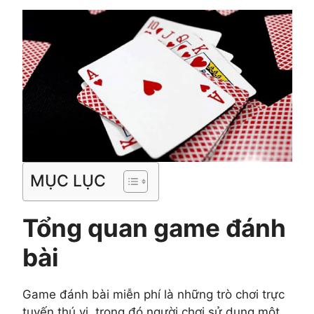
MỤC LỤC
Tổng quan game đánh
bài
Game đánh bài miễn phí là những trò chơi trực
tuyến thú vị, trong đó người chơi sử dụng một