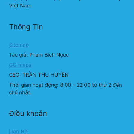
Việt Nam
Thông Tin
Sitemap
Tác giả: Phạm Bích Ngọc
GG maps
CEO: TRẦN THU HUYỀN
Thời gian hoạt động: 8:00 - 22:00 từ thứ 2 đến
chủ nhật.
Điều khoản
Liên Hệ