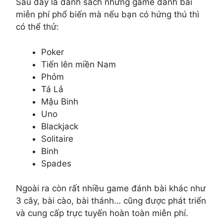
Sau đây là danh sách những game đánh bài
miễn phí phổ biến mà nếu bạn có hứng thú thì
có thể thử:
Poker
Tiến lên miền Nam
Phỏm
Tá Lả
Mậu Binh
Uno
Blackjack
Solitaire
Binh
Spades
Ngoài ra còn rất nhiều game đánh bài khác như
3 cây, bài cào, bài thánh… cũng được phát triển
và cung cấp trực tuyến hoàn toàn miễn phí.