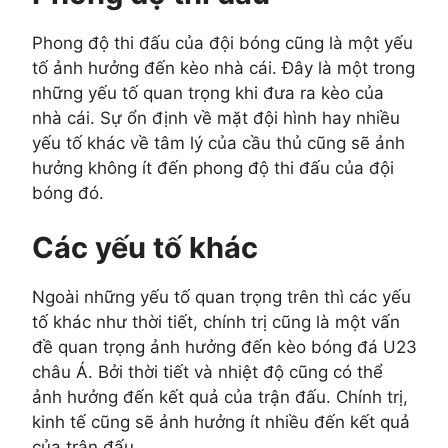
Phong độ thi đấu của đội bóng cũng là một yếu
tố ảnh hưởng đến kèo nhà cái. Đây là một trong
những yếu tố quan trọng khi đưa ra kèo của
nhà cái. Sự ổn định về mặt đội hình hay nhiều
yếu tố khác về tâm lý của cầu thủ cũng sẽ ảnh
hưởng không ít đến phong độ thi đấu của đội
bóng đó.
Các yếu tố khác
Ngoài những yếu tố quan trọng trên thì các yếu
tố khác như thời tiết, chính trị cũng là một vấn
đề quan trọng ảnh hưởng đến kèo bóng đá U23
châu Á. Bởi thời tiết và nhiệt độ cũng có thể
ảnh hưởng đến kết quả của trận đấu. Chính trị,
kinh tế cũng sẽ ảnh hưởng ít nhiều đến kết quả
của trận đấu.