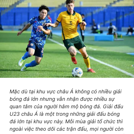
Mặc dù tại khu vực châu Á không có nhiều giải
bóng đá lớn nhưng vẫn nhận được nhiều sự
quan tâm của người hâm mộ bóng đá. Giải đấu
U23 châu Á là một trong những giải đấu bóng
đá lớn tại khu vực này. Mỗi mùa giải tổ chức thì
ngoài việc theo dõi các trận đấu, mọi người còn