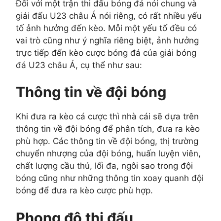
Đối với một trận thi đấu bóng đá nói chung và
giải đấu U23 châu Á nói riêng, có rất nhiều yếu
tố ảnh hưởng đến kèo. Mỗi một yếu tố đều có
vai trò cũng như ý nghĩa riêng biệt, ảnh hưởng
trực tiếp đến kèo cược bóng đá của giải bóng
đá U23 châu Á, cụ thể như sau:
Thông tin về đội bóng
Khi đưa ra kèo cá cược thì nhà cái sẽ dựa trên
thông tin về đội bóng để phân tích, đưa ra kèo
phù hợp. Các thông tin về đội bóng, thị trường
chuyển nhượng của đội bóng, huấn luyện viên,
chất lượng cầu thủ, lối đa, ngôi sao trong đội
bóng cũng như những thông tin xoay quanh đội
bóng để đưa ra kèo cược phù hợp.
Phong độ thi đấu