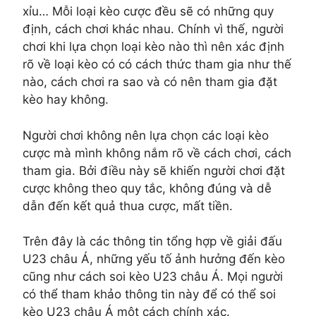
xỉu… Mỗi loại kèo cược đều sẽ có những quy
định, cách chơi khác nhau. Chính vì thế, người
chơi khi lựa chọn loại kèo nào thì nên xác định
rõ về loại kèo có có cách thức tham gia như thế
nào, cách chơi ra sao và có nên tham gia đặt
kèo hay không.
Người chơi không nên lựa chọn các loại kèo
cược mà mình không nắm rõ về cách chơi, cách
tham gia. Bởi điều này sẽ khiến người chơi đặt
cược không theo quy tắc, không đúng và dễ
dẫn đến kết quả thua cược, mất tiền.
Trên đây là các thông tin tổng hợp về giải đấu
U23 châu Á, những yếu tố ảnh hưởng đến kèo
cũng như cách soi kèo U23 châu Á. Mọi người
có thể tham khảo thông tin này để có thể soi
kèo U23 châu Á một cách chính xác.