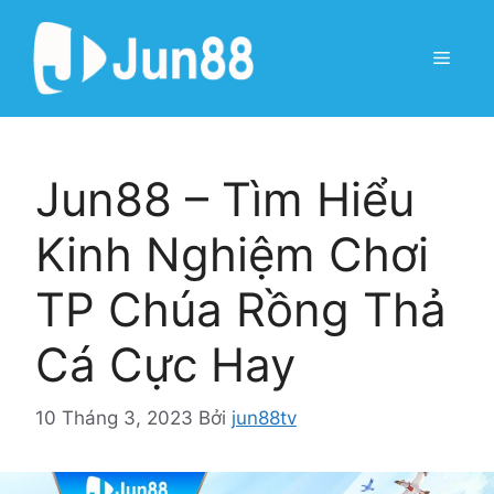
Chuyển
đến
Menu
nội
dung
Jun88 – Tìm Hiểu
Kinh Nghiệm Chơi
TP Chúa Rồng Thả
Cá Cực Hay
10 Tháng 3, 2023
Bởi
jun88tv