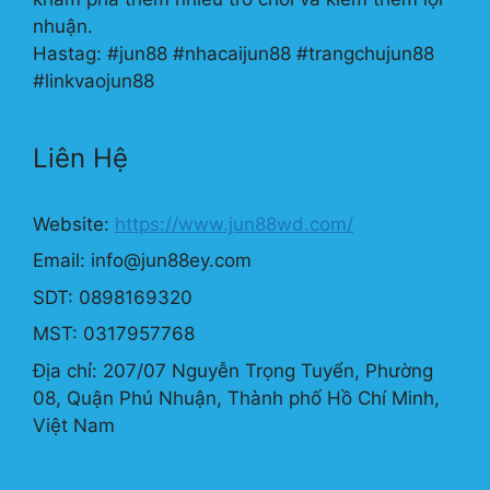
nhuận.
Hastag: #jun88 #nhacaijun88 #trangchujun88
#linkvaojun88
Liên Hệ
Website:
https://www.jun88wd.com/
Email:
info@jun88ey.com
SDT: 0898169320
MST: 0317957768
Địa chỉ: 207/07 Nguyễn Trọng Tuyển, Phường
08, Quận Phú Nhuận, Thành phố Hồ Chí Minh,
Việt Nam