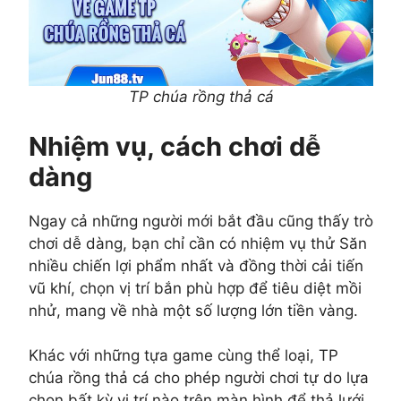
TP chúa rồng thả cá
Nhiệm vụ, cách chơi dễ
dàng
Ngay cả những người mới bắt đầu cũng thấy trò
chơi dễ dàng, bạn chỉ cần có nhiệm vụ thử Săn
nhiều chiến lợi phẩm nhất và đồng thời cải tiến
vũ khí, chọn vị trí bắn phù hợp để tiêu diệt mồi
nhử, mang về nhà một số lượng lớn tiền vàng.
Khác với những tựa game cùng thể loại, TP
chúa rồng thả cá cho phép người chơi tự do lựa
chọn bất kỳ vị trí nào trên màn hình để thả lưới