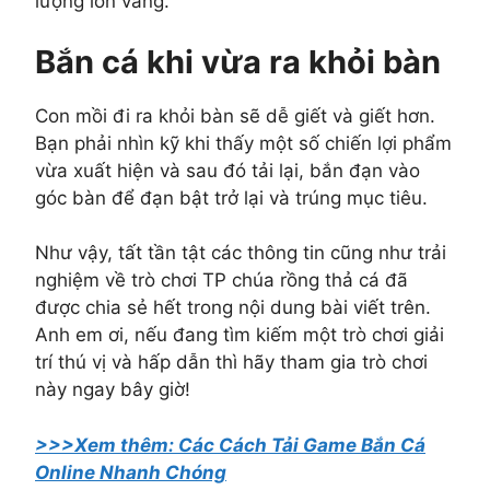
lượng lớn vàng.
Bắn cá khi vừa ra khỏi bàn
Con mồi đi ra khỏi bàn sẽ dễ giết và giết hơn.
Bạn phải nhìn kỹ khi thấy một số chiến lợi phẩm
vừa xuất hiện và sau đó tải lại, bắn đạn vào
góc bàn để đạn bật trở lại và trúng mục tiêu.
Như vậy, tất tần tật các thông tin cũng như trải
nghiệm về trò chơi TP chúa rồng thả cá đã
được chia sẻ hết trong nội dung bài viết trên.
Anh em ơi, nếu đang tìm kiếm một trò chơi giải
trí thú vị và hấp dẫn thì hãy tham gia trò chơi
này ngay bây giờ!
>>>Xem thêm: Các Cách Tải Game Bắn Cá
Online Nhanh Chóng