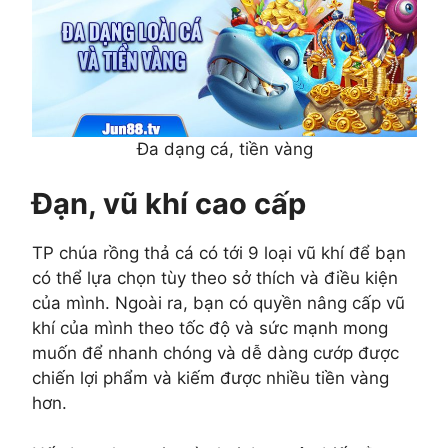
Đa dạng cá, tiền vàng
Đạn, vũ khí cao cấp
TP chúa rồng thả cá có tới 9 loại vũ khí để bạn
có thể lựa chọn tùy theo sở thích và điều kiện
của mình. Ngoài ra, bạn có quyền nâng cấp vũ
khí của mình theo tốc độ và sức mạnh mong
muốn để nhanh chóng và dễ dàng cướp được
chiến lợi phẩm và kiếm được nhiều tiền vàng
hơn.