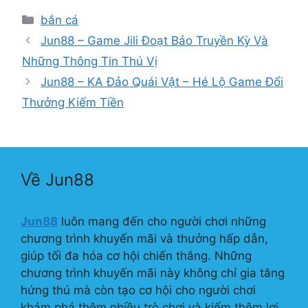
Danh
bắn cá
mục
Jun88 – Game Jili Đoạt Bảo Truyền Kỳ Và
Những Thông Tin Thú Vị
Jun88 – KA Đảo Quái Vật – Hé Lộ Game Đổi
Thưởng Kiếm Tiền
Về Jun88
Jun88
luôn mang đến cho người chơi những
chương trình khuyến mãi và thưởng hấp dẫn,
giúp tối đa hóa cơ hội chiến thắng. Những
chương trình khuyến mãi này không chỉ gia tăng
hứng thú mà còn tạo cơ hội cho người chơi
khám phá thêm nhiều trò chơi và kiếm thêm lợi