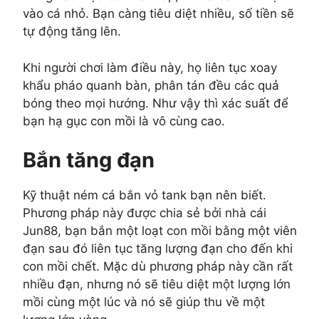
vào cá nhỏ. Bạn càng tiêu diệt nhiều, số tiền sẽ
tự động tăng lên.
Khi người chơi làm điều này, họ liên tục xoay
khẩu pháo quanh bàn, phân tán đều các quả
bóng theo mọi hướng. Như vậy thì xác suất để
bạn hạ gục con mồi là vô cùng cao.
Bắn tăng đạn
Kỹ thuật ném cá bắn vỏ tank bạn nên biết.
Phương pháp này được chia sẻ bởi nhà cái
Jun88, bạn bắn một loạt con mồi bằng một viên
đạn sau đó liên tục tăng lượng đạn cho đến khi
con mồi chết. Mặc dù phương pháp này cần rất
nhiều đạn, nhưng nó sẽ tiêu diệt một lượng lớn
mồi cùng một lúc và nó sẽ giúp thu về một