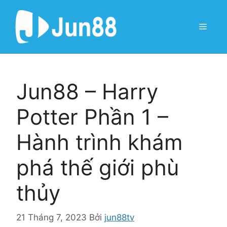
Chuyển
đến
Menu
nội
dung
Jun88 – Harry
Potter Phần 1 –
Hành trình khám
phá thế giới phù
thủy
21 Tháng 7, 2023
Bởi
jun88tv