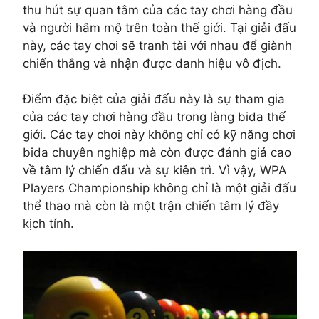
thu hút sự quan tâm của các tay chơi hàng đầu
và người hâm mộ trên toàn thế giới. Tại giải đấu
này, các tay chơi sẽ tranh tài với nhau để giành
chiến thắng và nhận được danh hiệu vô địch.
Điểm đặc biệt của giải đấu này là sự tham gia
của các tay chơi hàng đầu trong làng bida thế
giới. Các tay chơi này không chỉ có kỹ năng chơi
bida chuyên nghiệp mà còn được đánh giá cao
về tâm lý chiến đấu và sự kiên trì. Vì vậy, WPA
Players Championship không chỉ là một giải đấu
thể thao mà còn là một trận chiến tâm lý đầy
kịch tính.