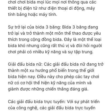
chơi chơi bida mọi lúc mọi nơi thông qua các
thiết bị điện tử như điện thoại di động, máy
tính bảng hoặc máy tính.
Sự trở lại của bida 3 băng: Bida 3 băng đang
trở lại và trở thành một môn thể thao được yêu
thích trong cộng đồng bida. Đây là một thể loại
bida khó nhưng cũng rất thú vị và đòi hỏi người
chơi phải có nhiều kỹ năng và sự tập trung.
Giải đấu bida nữ: Các giải đấu bida nữ đang trở
thành một xu hướng phổ biến trong thế giới
bida hiện nay. Điều này cho phép các tay chơi
nữ có cơ hội thể hiện kỹ năng của mình và
giành được những chiến thắng đáng giá.
Các giải đấu bida trực tuyến: Với sự phát triển
của công nghệ, các giải đấu bida trực tuyến