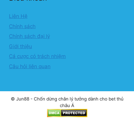
Liên Hệ
Chính sách
Chính sách đại lý
Giới thiệu
Cá cược có trách nhiệm
Câu hỏi liên quan
© Jun88 - Chốn dừng chân lý tưởng dành cho bet thủ
châu Á