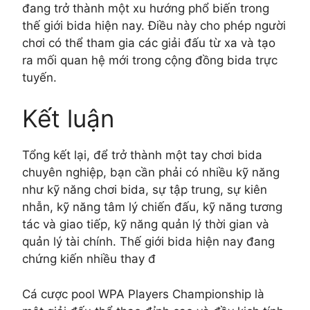
đang trở thành một xu hướng phổ biến trong
thế giới bida hiện nay. Điều này cho phép người
chơi có thể tham gia các giải đấu từ xa và tạo
ra mối quan hệ mới trong cộng đồng bida trực
tuyến.
Kết luận
Tổng kết lại, để trở thành một tay chơi bida
chuyên nghiệp, bạn cần phải có nhiều kỹ năng
như kỹ năng chơi bida, sự tập trung, sự kiên
nhẫn, kỹ năng tâm lý chiến đấu, kỹ năng tương
tác và giao tiếp, kỹ năng quản lý thời gian và
quản lý tài chính. Thế giới bida hiện nay đang
chứng kiến nhiều thay đ
Cá cược pool WPA Players Championship là