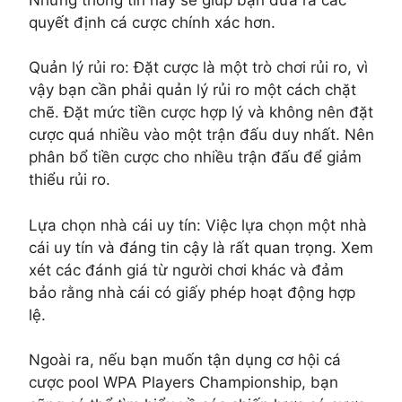
quyết định cá cược chính xác hơn.
Quản lý rủi ro: Đặt cược là một trò chơi rủi ro, vì
vậy bạn cần phải quản lý rủi ro một cách chặt
chẽ. Đặt mức tiền cược hợp lý và không nên đặt
cược quá nhiều vào một trận đấu duy nhất. Nên
phân bổ tiền cược cho nhiều trận đấu để giảm
thiểu rủi ro.
Lựa chọn nhà cái uy tín: Việc lựa chọn một nhà
cái uy tín và đáng tin cậy là rất quan trọng. Xem
xét các đánh giá từ người chơi khác và đảm
bảo rằng nhà cái có giấy phép hoạt động hợp
lệ.
Ngoài ra, nếu bạn muốn tận dụng cơ hội cá
cược pool WPA Players Championship, bạn