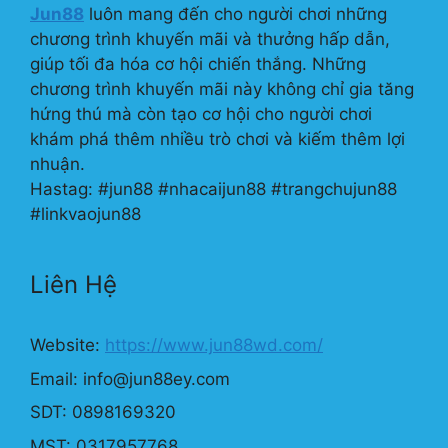
Jun88
luôn mang đến cho người chơi những
chương trình khuyến mãi và thưởng hấp dẫn,
giúp tối đa hóa cơ hội chiến thắng. Những
chương trình khuyến mãi này không chỉ gia tăng
hứng thú mà còn tạo cơ hội cho người chơi
khám phá thêm nhiều trò chơi và kiếm thêm lợi
nhuận.
Hastag: #jun88 #nhacaijun88 #trangchujun88
#linkvaojun88
Liên Hệ
Website:
https://www.jun88wd.com/
Email:
info@jun88ey.com
SDT: 0898169320
MST: 0317957768