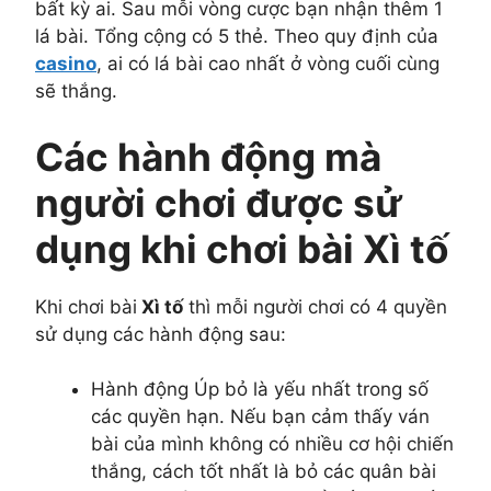
bất kỳ ai. Sau mỗi vòng cược bạn nhận thêm 1
lá bài. Tổng cộng có 5 thẻ. Theo quy định của
casino
, ai có lá bài cao nhất ở vòng cuối cùng
sẽ thắng.
Các hành động mà
người chơi được sử
dụng khi chơi bài Xì tố
Khi chơi bài
Xì tố
thì mỗi người chơi có 4 quyền
sử dụng các hành động sau:
Hành động Úp bỏ là yếu nhất trong số
các quyền hạn. Nếu bạn cảm thấy ván
bài của mình không có nhiều cơ hội chiến
thắng, cách tốt nhất là bỏ các quân bài