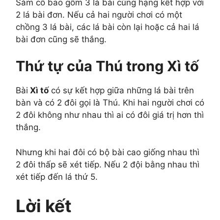
Sám cô bao gồm 3 lá bài cùng hạng kết hợp với
2 lá bài đơn. Nếu cả hai người chơi có một
chồng 3 lá bài, các lá bài còn lại hoặc cả hai lá
bài đơn cũng sẽ thắng.
Thứ tự của Thú trong Xì tố
Bài
Xì tố
có sự kết hợp giữa những lá bài trên
bàn và có 2 đôi gọi là Thú. Khi hai người chơi có
2 đôi không như nhau thì ai có đôi giá trị hơn thì
thắng.
Nhưng khi hai đôi có bộ bài cao giống nhau thì
2 đôi thấp sẽ xét tiếp. Nếu 2 đội bằng nhau thì
xét tiếp đến lá thứ 5.
Lời kết