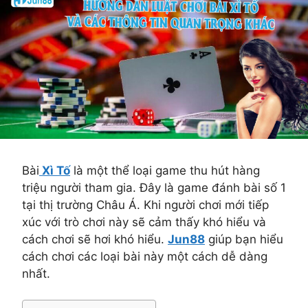
Bài
Xì Tố
là một thể loại game thu hút hàng
triệu người tham gia. Đây là game đánh bài số 1
tại thị trường Châu Á. Khi người chơi mới tiếp
xúc với trò chơi này sẽ cảm thấy khó hiểu và
cách chơi sẽ hơi khó hiểu.
Jun88
giúp bạn hiểu
cách chơi các loại bài này một cách dễ dàng
nhất.