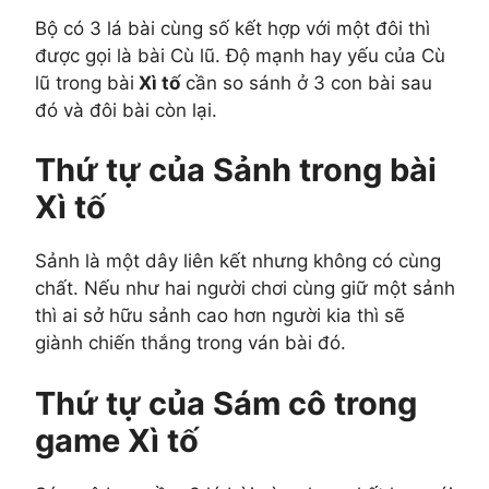
Bộ có 3 lá bài cùng số kết hợp với một đôi thì
được gọi là bài Cù lũ. Độ mạnh hay yếu của Cù
lũ trong bài
Xì tố
cần so sánh ở 3 con bài sau
đó và đôi bài còn lại.
Thứ tự của Sảnh trong bài
Xì tố
Sảnh là một dây liên kết nhưng không có cùng
chất. Nếu như hai người chơi cùng giữ một sảnh
thì ai sở hữu sảnh cao hơn người kia thì sẽ
giành chiến thắng trong ván bài đó.
Thứ tự của Sám cô trong
game Xì tố