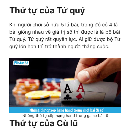
Thứ tự của Tứ quý
Khi người chơi sở hữu 5 lá bài, trong đó có 4 lá
bài giống nhau về giá trị số thì được là là bộ bài
Tứ quý. Tứ quý rất quyền lực. Ai giữ được bộ Tứ
quý lớn hơn thì trở thành người thắng cuộc.
Những thứ tự xếp hạng hand trong game bài tố
Thứ tự của Cù lũ