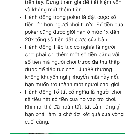
trên tay. Dừng tham gia để tiết kiệm vốn
và không mất thêm tiền.
Hành động trong poker là đặt cược số
tiền lớn hơn người chơi trước. Số tiền của
poker cũng được giới hạn ở mức 1x đến
20x tổng số tiền đặt cược của bàn.
Hành động Tiếp tục có nghĩa là người
chơi phải chi thêm một số tiền bằng với
số tiền mà người chơi trước đã thu thập
được để tiếp tục chơi. Jun88 thường
không khuyến nghị khuyến mãi này nếu
bạn muốn trở thành một người chơi giỏi.
Hành động Tố tất có nghĩa là người chơi
sẽ tiêu hết số tiền của họ vào trò chơi.
Khi mọi thứ đã hoàn tất, tất cả những gì
bạn phải làm là chờ đợi kết quả của vòng
cuối cùng.