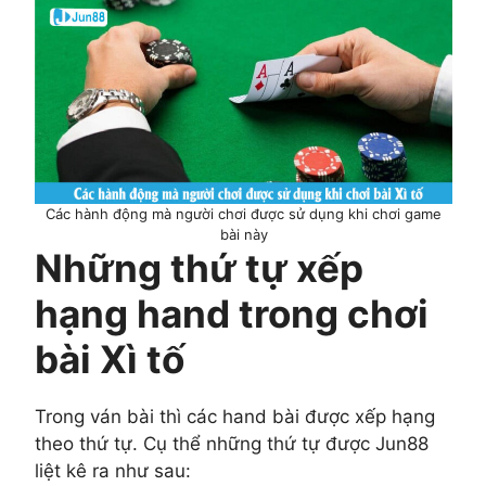
Các hành động mà người chơi được sử dụng khi chơi game
bài này
Những thứ tự xếp
hạng hand trong chơi
bài Xì tố
Trong ván bài
thì các hand bài được xếp hạng
theo thứ tự. Cụ thể những thứ tự được Jun88
liệt kê ra như sau: