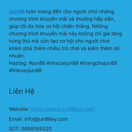
Jun88
luôn mang đến cho người chơi những
chương trình khuyến mãi và thưởng hấp dẫn,
giúp tối đa hóa cơ hội chiến thắng. Những
chương trình khuyến mãi này không chỉ gia tăng
hứng thú mà còn tạo cơ hội cho người chơi
khám phá thêm nhiều trò chơi và kiếm thêm lợi
nhuận.
Hastag: #jun88 #nhacaijun88 #trangchujun88
#linkvaojun88
Liên Hệ
Website:
https://www.jun88wd.com/
Email:
info@jun88ey.com
SDT: 0898169320