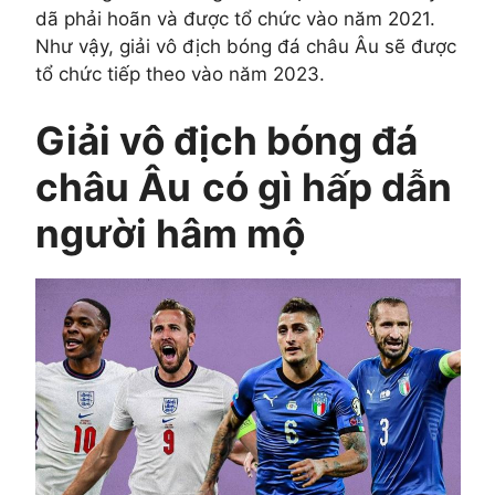
dã phải hoãn và được tổ chức vào năm 2021.
Như vậy, giải vô địch bóng đá châu Âu sẽ được
tổ chức tiếp theo vào năm 2023.
Giải vô địch bóng đá
châu Âu
có gì hấp dẫn
người hâm mộ