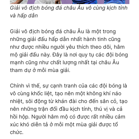
Giải vô địch bóng đá châu Âu vô cùng kịch tính
và hấp dẫn
Giải vô địch bóng đá châu Âu là một trong
những giải đấu hấp dẫn nhất hành tinh cũng
như được nhiều người yêu thích theo dõi, hâm
mộ giải đấu này. Đây là nơi quy tụ các đội bóng
mạnh cũng như chất lượng nhất tại châu Âu
tham dự ở mỗi mùa giải.
Chính vì thế, sự cạnh tranh của các đội bóng là
vô cùng khốc liệt, tạo nên một không khí náo
nhiệt, sôi động từ khán đài cho đến sân cỏ, tạo
nên những trận đối đầu kịch tính, thú vị và cả
hồi hộp. Người hâm mộ có được rất nhiều cảm
xúc khó diễn tả ở mỗi một mùa giải được tổ
chức.