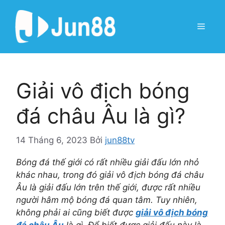
Chuyển
đến
Menu
nội
dung
Giải vô địch bóng
đá châu Âu là gì?
14 Tháng 6, 2023
Bởi
jun88tv
Bóng đá thế giới có rất nhiều giải đấu lớn nhỏ
khác nhau, trong đó giải vô địch bóng đá châu
Âu là giải đấu lớn trên thế giới, được rất nhiều
người hâm mộ bóng đá quan tâm. Tuy nhiên,
không phải ai cũng biết được
giải vô địch bóng