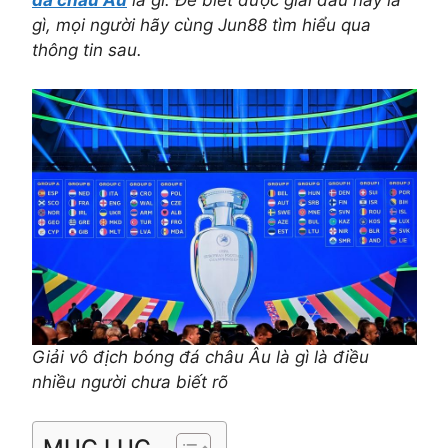
đá châu Âu
là gì. Để biết được giải đấu này là
gì, mọi người hãy cùng Jun88 tìm hiểu qua
thông tin sau.
Giải vô địch bóng đá châu Âu là gì là điều
nhiều người chưa biết rõ
MỤC LỤC