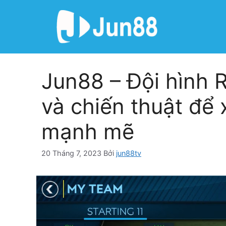
Chuyển
đến
nội
dung
Jun88 – Đội hình 
và chiến thuật để
mạnh mẽ
20 Tháng 7, 2023
Bởi
jun88tv