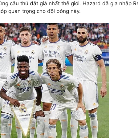
ững cầu thủ đắt giá nhất thế giới. Hazard đã gia nhập R
óp quan trọng cho đội bóng này.