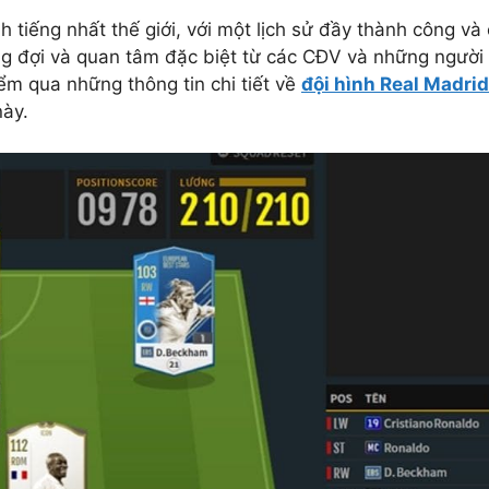
 tiếng nhất thế giới, với một lịch sử đầy thành công và
ng đợi và quan tâm đặc biệt từ các CĐV và những người
iểm qua những thông tin chi tiết về
đội hình Real Madrid
này.