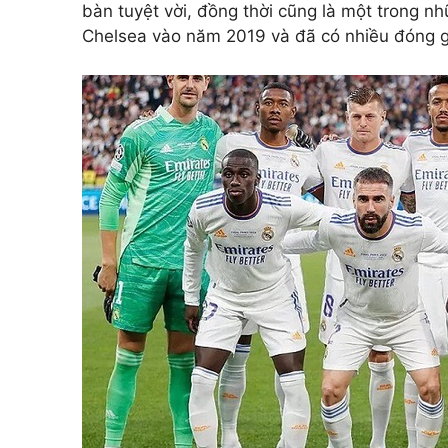
bàn tuyệt vời, đồng thời cũng là một trong nh
Chelsea vào năm 2019 và đã có nhiều đóng g