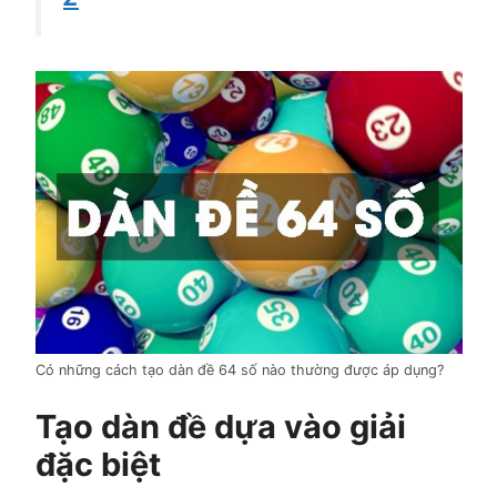
Có những cách tạo dàn đề 64 số nào thường được áp dụng?
Tạo dàn đề dựa vào giải
đặc biệt