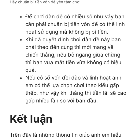
Hãy chuẩn bị tiền vốn để yên tâm chơi
Để chơi dàn đề có nhiều số như vậy bạn
cần phải chuẩn bị tiền vốn để có thể linh
hoạt sử dụng mà không bị bí tiền.
Khi đã quyết định chơi dàn đề này bạn
phải theo đến cùng thì mới mang về
chiến thắng, nếu bỏ ngang giữa chừng
thì bạn vừa mất tiền vừa không có hiệu
quả.
Nếu có số vốn dồi dào và linh hoạt anh
em có thể lựa chọn chơi theo kiểu gấp
thếp, như vậy khi thắng thì tiền lãi sẽ cao
gấp nhiều lần so với ban đầu.
Kết luận
Trên đây là những thông tin giúp anh em hiểu