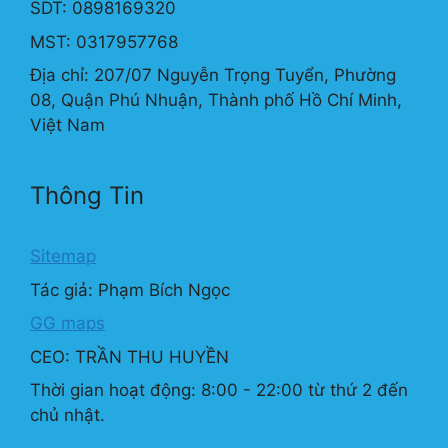
SDT: 0898169320
MST: 0317957768
Địa chỉ: 207/07 Nguyễn Trọng Tuyển, Phường
08, Quận Phú Nhuận, Thành phố Hồ Chí Minh,
Việt Nam
Thông Tin
Sitemap
Tác giả: Phạm Bích Ngọc
GG maps
CEO: TRẦN THU HUYỀN
Thời gian hoạt động: 8:00 - 22:00 từ thứ 2 đến
chủ nhật.