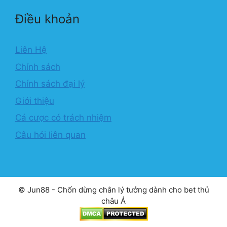
Điều khoản
Liên Hệ
Chính sách
Chính sách đại lý
Giới thiệu
Cá cược có trách nhiệm
Câu hỏi liên quan
© Jun88 - Chốn dừng chân lý tưởng dành cho bet thủ
châu Á