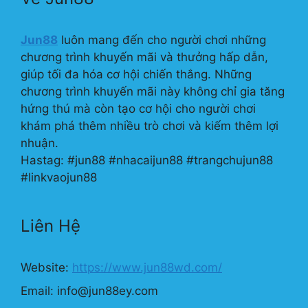
Jun88
luôn mang đến cho người chơi những
chương trình khuyến mãi và thưởng hấp dẫn,
giúp tối đa hóa cơ hội chiến thắng. Những
chương trình khuyến mãi này không chỉ gia tăng
hứng thú mà còn tạo cơ hội cho người chơi
khám phá thêm nhiều trò chơi và kiếm thêm lợi
nhuận.
Hastag: #jun88 #nhacaijun88 #trangchujun88
#linkvaojun88
Liên Hệ
Website:
https://www.jun88wd.com/
Email:
info@jun88ey.com