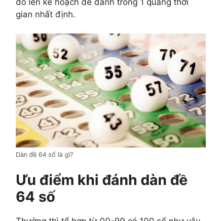
đó lên kế hoạch để đánh trong 1 quãng thời
gian nhất định.
Dàn đề 64 số là gì?
Ưu điểm khi đánh dàn đề
64 số