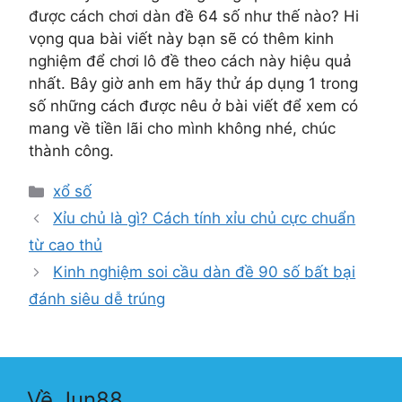
được cách chơi dàn đề 64 số như thế nào? Hi
vọng qua bài viết này bạn sẽ có thêm kinh
nghiệm để chơi lô đề theo cách này hiệu quả
nhất. Bây giờ anh em hãy thử áp dụng 1 trong
số những cách được nêu ở bài viết để xem có
mang về tiền lãi cho mình không nhé, chúc
thành công.
Danh
xổ số
mục
Xỉu chủ là gì? Cách tính xỉu chủ cực chuẩn
từ cao thủ
Kinh nghiệm soi cầu dàn đề 90 số bất bại
đánh siêu dễ trúng
Về Jun88