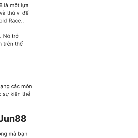
 là một lựa
và thú vị để
old Race..
. Nó trở
 trên thế
 dạng các môn
c sự kiện thể
i Jun88
rọng mà bạn