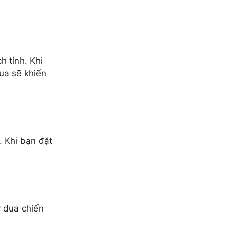
 tính. Khi
ua sẽ khiến
. Khi bạn đặt
y đua chiến