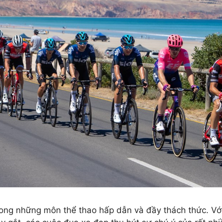
trong những môn thể thao hấp dẫn và đầy thách thức. Vớ