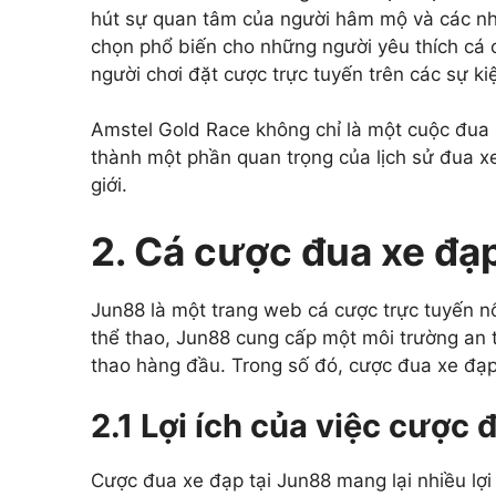
hút sự quan tâm của người hâm mộ và các nh
chọn phổ biến cho những người yêu thích cá 
người chơi đặt cược trực tuyến trên các sự 
Amstel Gold Race không chỉ là một cuộc đua h
thành một phần quan trọng của lịch sử đua xe
giới.
2. Cá cược đua xe đạ
Jun88 là một trang web cá cược trực tuyến n
thể thao, Jun88 cung cấp một môi trường an t
thao hàng đầu. Trong số đó, cược đua xe đạp
2.1 Lợi ích của việc cược
Cược đua xe đạp tại Jun88 mang lại nhiều lợi