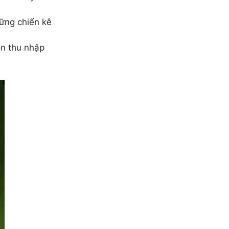
hững chiến kê
ồn thu nhập