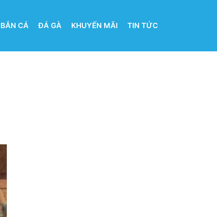
BẮN CÁ
ĐÁ GÀ
KHUYẾN MÃI
TIN TỨC