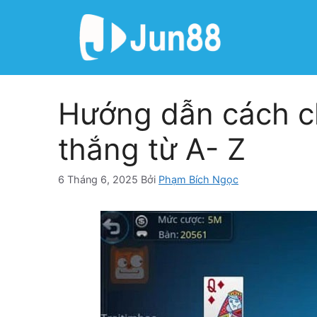
Chuyển
đến
nội
dung
Hướng dẫn cách ch
thắng từ A- Z
6 Tháng 6, 2025
Bởi
Phạm Bích Ngọc