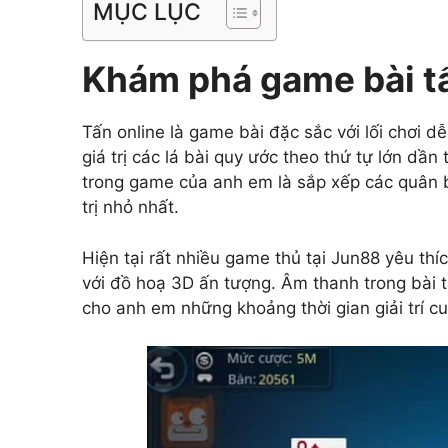
MỤC LỤC
Khám phá game bài tấ
Tấn online là game bài đặc sắc với lối chơi d
giá trị các lá bài quy ước theo thứ tự lớn dần 
trong game của anh em là sắp xếp các quân bà
trị nhỏ nhất.
Hiện tại rất nhiều game thủ tại Jun88 yêu thí
với đồ hoạ 3D ấn tượng. Âm thanh trong bài 
cho anh em những khoảng thời gian giải trí cu