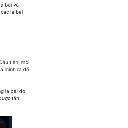
lá bài và
 các lá bài
Đầu tiên, mỗi
ủa mình ra để
g lá bài đó
 được tấn