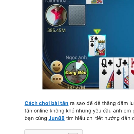
Cách chơi bài tấn
ra sao để dễ thắng đậm luô
tấn online không khó nhưng yêu cầu anh em p
bạn cùng
Jun88
tìm hiểu chi tiết hướng dẫn 