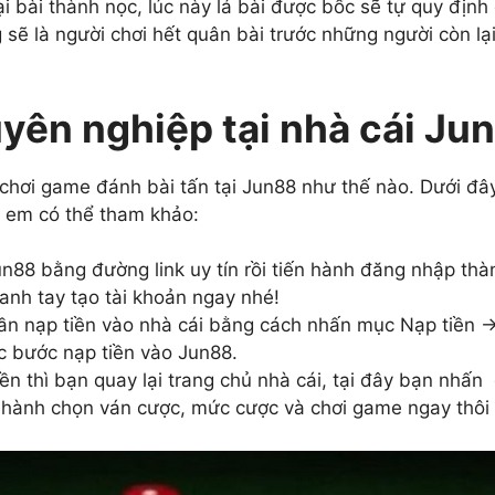
ại bài thành nọc, lúc này lá bài được bốc sẽ tự quy định 
 sẽ là người chơi hết quân bài trước những người còn lạ
uyên nghiệp tại nhà cái Ju
hơi game đánh bài tấn tại Jun88 như thế nào. Dưới đây l
h em có thể tham khảo:
n88 bằng đường link uy tín rồi tiến hành đăng nhập thà
hanh tay tạo tài khoản ngay nhé!
ần nạp tiền vào nhà cái bằng cách nhấn mục Nạp tiền ->
c bước nạp tiền vào Jun88.
tiền thì bạn quay lại trang chủ nhà cái, tại đây bạn nh
ến hành chọn ván cược, mức cược và chơi game ngay thôi