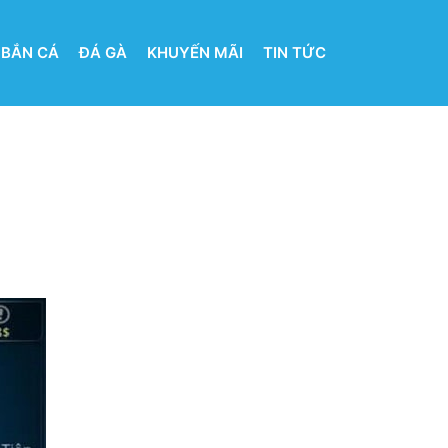
BẮN CÁ
ĐÁ GÀ
KHUYẾN MÃI
TIN TỨC