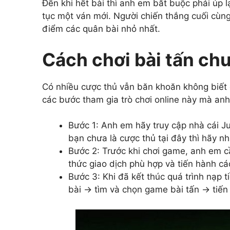
Đến khi hết bài thì anh em bắt buộc phải úp l
tục một ván mới. Người chiến thắng cuối cùng
điểm các quân bài nhỏ nhất.
Cách chơi bài tấn ch
Có nhiều cược thủ vẫn băn khoăn không biết c
các bước tham gia trò chơi online này mà an
Bước 1: Anh em hãy truy cập nhà cái Ju
bạn chưa là cược thủ tại đây thì hãy n
Bước 2: Trước khi chơi game, anh em c
thức giao dịch phù hợp và tiến hành cá
Bước 3: Khi đã kết thúc quá trình nạp 
bài -> tìm và chọn game bài tấn -> ti