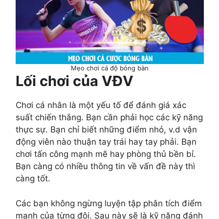
Mẹo chơi cá độ bóng bàn
Lối chơi của VĐV
Chơi cá nhân là một yếu tố để đánh giá xác
suất chiến thắng. Bạn cần phải học các kỹ năng
thực sự. Bạn chỉ biết những điểm nhỏ, v.d vận
động viên nào thuận tay trái hay tay phải. Bạn
chơi tấn công mạnh mẽ hay phòng thủ bền bỉ.
Bạn càng có nhiều thông tin về vấn đề này thì
càng tốt.
Các bạn không ngừng luyện tập phân tích điểm
mạnh của từng đội. Sau này sẽ là kỹ năng đánh