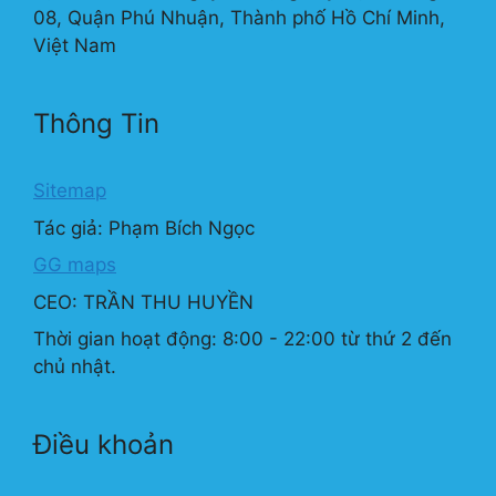
08, Quận Phú Nhuận, Thành phố Hồ Chí Minh,
Việt Nam
Thông Tin
Sitemap
Tác giả: Phạm Bích Ngọc
GG maps
CEO: TRẦN THU HUYỀN
Thời gian hoạt động: 8:00 - 22:00 từ thứ 2 đến
chủ nhật.
Điều khoản