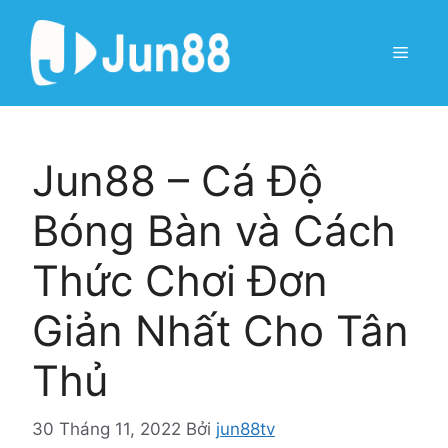
Chuyển
đến
Menu
nội
dung
Jun88 – Cá Độ
Bóng Bàn và Cách
Thức Chơi Đơn
Giản Nhất Cho Tân
Thủ
30 Tháng 11, 2022
Bởi
jun88tv