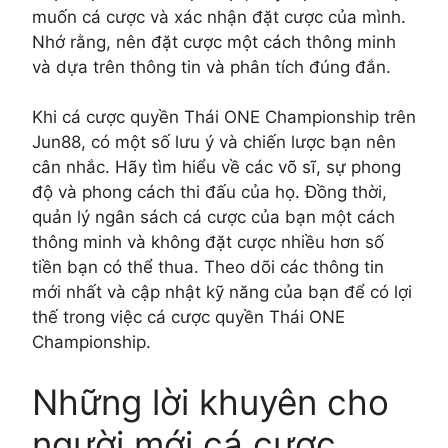
muốn cá cược và xác nhận đặt cược của mình.
Nhớ rằng, nên đặt cược một cách thông minh
và dựa trên thông tin và phân tích đúng đắn.
Khi cá cược quyền Thái ONE Championship trên
Jun88, có một số lưu ý và chiến lược bạn nên
cân nhắc. Hãy tìm hiểu về các võ sĩ, sự phong
độ và phong cách thi đấu của họ. Đồng thời,
quản lý ngân sách cá cược của bạn một cách
thông minh và không đặt cược nhiều hơn số
tiền bạn có thể thua. Theo dõi các thông tin
mới nhất và cập nhật kỹ năng của bạn để có lợi
thế trong việc cá cược quyền Thái ONE
Championship.
Những lời khuyên cho
người mới cá cược