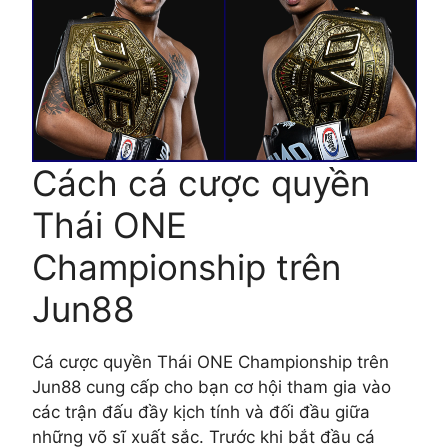
Cách cá cược quyền
Thái ONE
Championship trên
Jun88
Cá cược quyền Thái ONE Championship trên
Jun88 cung cấp cho bạn cơ hội tham gia vào
các trận đấu đầy kịch tính và đối đầu giữa
những võ sĩ xuất sắc. Trước khi bắt đầu cá