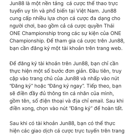
Jun88 là một nền tảng cá cược thể thao trực
tuyến uy tín và phổ biến tại Việt Nam. Jun88
cung cấp nhiều lựa chọn cá cược đa dạng cho
người chơi, bao gồm cả cá cược quyền Thái
ONE Championship trong các sự kiện của ONE
Championship. Để tham gia cá cược trên Jun88,
bạn cần đăng ký một tài khoản trên trang web.
Để đăng ký tài khoản trên Jun88, bạn chỉ cần
thực hiện một số bước đơn giản. Đầu tiên, truy
cập vào trang chủ của Jun88 và nhấp vào nút
“Đăng ký” hoặc “Đăng ký ngay”. Tiếp theo, bạn
sẽ điền đầy đủ thông tin cá nhân của mình,
gồm tên, số điện thoại và địa chỉ email. Sau khi
điền xong, chọn vào nút “Đăng ký” để hoàn tất.
Sau khi có tài khoản Jun88, bạn có thể thực
hiện các giao dịch cá cược trực tuyến trên trang