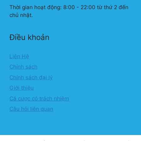
Thời gian hoạt động: 8:00 - 22:00 từ thứ 2 đến
chủ nhật.
Điều khoản
Liên Hệ
Chính sách
Chính sách đại lý
Giới thiệu
Cá cược có trách nhiệm
Câu hỏi liên quan