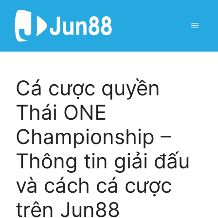
Chuyển
đến
Menu
nội
dung
Cá cược quyền
Thái ONE
Championship –
Thông tin giải đấu
và cách cá cược
trên Jun88