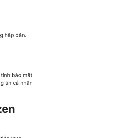
ng hấp dẫn.
 tính bảo mật
g tin cá nhân
zen