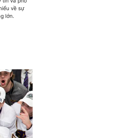
 tín và phổ
hiểu về sự
g lớn.