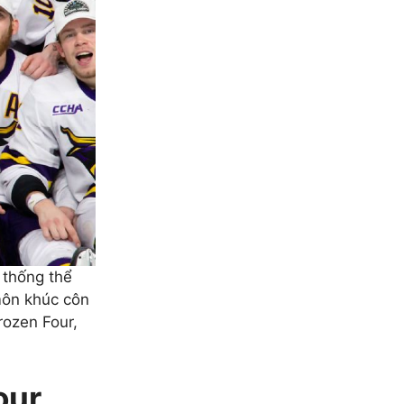
 thống thể
 môn khúc côn
rozen Four,
our