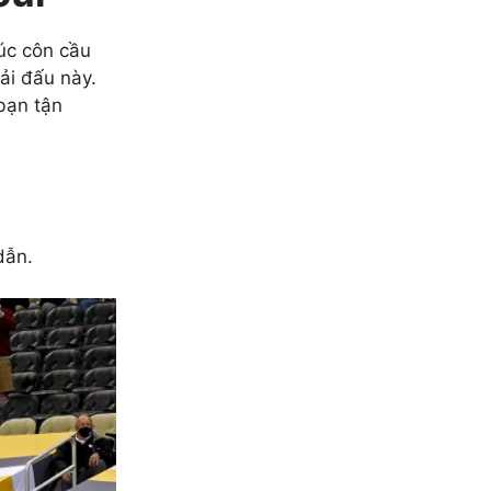
úc côn cầu
ải đấu này.
bạn tận
dẫn.