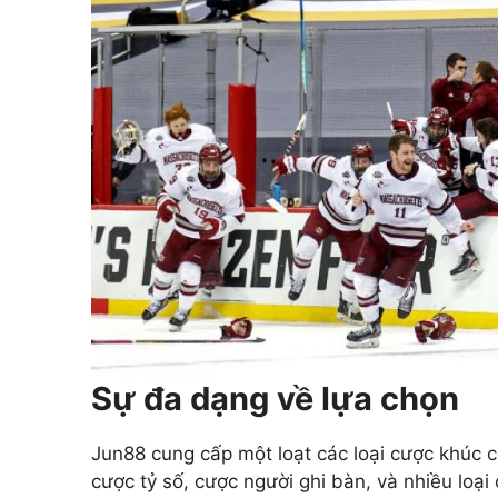
Sự đa dạng về lựa chọn
Jun88 cung cấp một loạt các loại cược khúc c
cược tỷ số, cược người ghi bàn, và nhiều loại