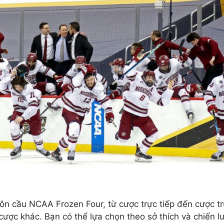
ôn cầu NCAA Frozen Four, từ cược trực tiếp đến cược tr
 cược khác. Bạn có thể lựa chọn theo sở thích và chiến l