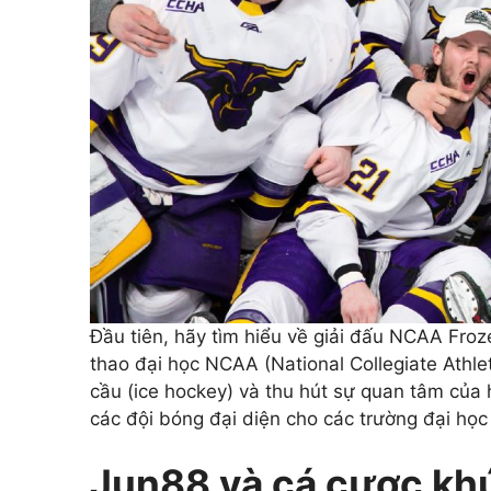
Đầu tiên, hãy tìm hiểu về giải đấu NCAA Fro
thao đại học NCAA (National Collegiate Athle
cầu (ice hockey) và thu hút sự quan tâm của 
các đội bóng đại diện cho các trường đại học
Jun88 và cá cược kh