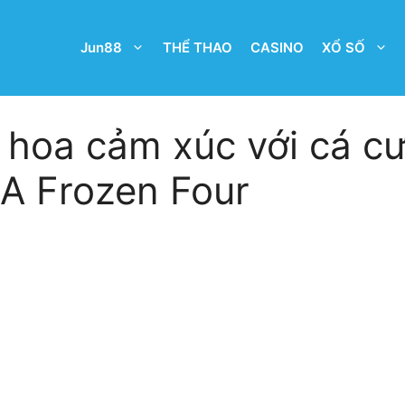
Jun88
THỂ THAO
CASINO
XỔ SỐ
 hoa cảm xúc với cá c
A Frozen Four