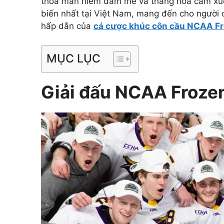
thỏa mãn niềm đam mê và thăng hoa cảm xúc q
biến nhất tại Việt Nam, mang đến cho người c
hấp dẫn của
cá cược khúc côn cầu NCAA Fr
MỤC LỤC
Giải đấu NCAA Frozen