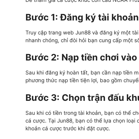
Để tham gia cá cược khúc côn cầu NCAA Froze
Bước 1: Đăng ký tài khoả
Truy cập trang web Jun88 và đăng ký một tài
nhanh chóng, chỉ đòi hỏi bạn cung cấp một số
Bước 2: Nạp tiền chơi vào
Sau khi đăng ký hoàn tất, bạn cần nạp tiền 
phương thức nạp tiền tiện lợi, bao gồm chuyể
Bước 3: Chọn trận đấu kh
Sau khi có tiền trong tài khoản, bạn có thể
cá cược. Tại Jun88, bạn có thể lựa chọn loại
khoản cá cược trước khi đặt cược.