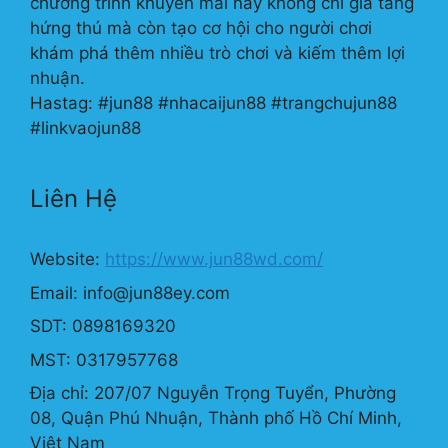
chương trình khuyến mãi này không chỉ gia tăng
hứng thú mà còn tạo cơ hội cho người chơi
khám phá thêm nhiều trò chơi và kiếm thêm lợi
nhuận.
Hastag: #jun88 #nhacaijun88 #trangchujun88
#linkvaojun88
Liên Hệ
Website:
https://www.jun88wd.com/
Email:
info@jun88ey.com
SDT: 0898169320
MST: 0317957768
Địa chỉ: 207/07 Nguyễn Trọng Tuyển, Phường
08, Quận Phú Nhuận, Thành phố Hồ Chí Minh,
Việt Nam