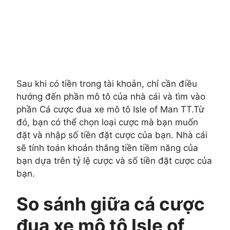
Sau khi có tiền trong tài khoản, chỉ cần điều
hướng đến phần mô tô của nhà cái và tìm vào
phần Cá cược đua xe mô tô Isle of Man TT.Từ
đó, bạn có thể chọn loại cược mà bạn muốn
đặt và nhập số tiền đặt cược của bạn. Nhà cái
sẽ tính toán khoản thắng tiền tiềm năng của
bạn dựa trên tỷ lệ cược và số tiền đặt cược của
bạn.
So sánh giữa cá cược
đua xe mô tô Isle of