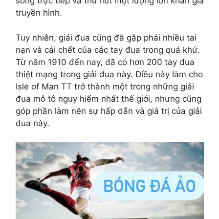
sóng trực tiếp và thu hút một lượng lớn khán giả
truyền hình.
Tuy nhiên, giải đua cũng đã gặp phải nhiều tai
nạn và cái chết của các tay đua trong quá khứ.
Từ năm 1910 đến nay, đã có hơn 200 tay đua
thiệt mạng trong giải đua này. Điều này làm cho
Isle of Man TT trở thành một trong những giải
đua mô tô nguy hiểm nhất thế giới, nhưng cũng
góp phần làm nên sự hấp dẫn và giá trị của giải
đua này.