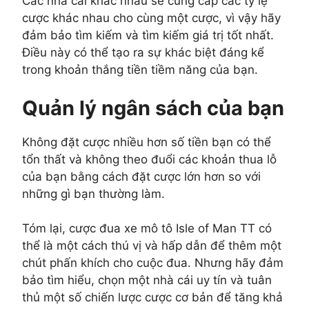
Các nhà cái khác nhau sẽ cung cấp các tỷ lệ
cược khác nhau cho cùng một cược, vì vậy hãy
đảm bảo tìm kiếm và tìm kiếm giá trị tốt nhất.
Điều này có thể tạo ra sự khác biệt đáng kể
trong khoản thắng tiền tiềm năng của bạn.
Quản lý ngân sách của bạn
Không đặt cược nhiều hơn số tiền bạn có thể
tổn thất và không theo đuổi các khoản thua lỗ
của bạn bằng cách đặt cược lớn hơn so với
những gì bạn thường làm.
Tóm lại, cược đua xe mô tô Isle of Man TT có
thể là một cách thú vị và hấp dẫn để thêm một
chút phấn khích cho cuộc đua. Nhưng hãy đảm
bảo tìm hiểu, chọn một nhà cái uy tín và tuân
thủ một số chiến lược cược cơ bản để tăng khả