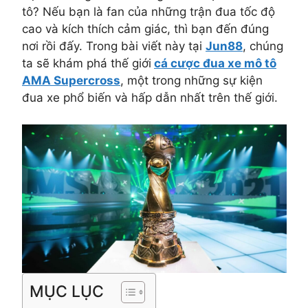
tô? Nếu bạn là fan của những trận đua tốc độ
cao và kích thích cảm giác, thì bạn đến đúng
nơi rồi đấy. Trong bài viết này tại
Jun88
, chúng
ta sẽ khám phá thế giới
cá cược đua xe mô tô
AMA Supercross
, một trong những sự kiện
đua xe phổ biến và hấp dẫn nhất trên thế giới.
MỤC LỤC