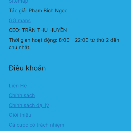
Sitemap
Tác giả: Phạm Bích Ngọc
GG maps
CEO: TRẦN THU HUYỀN
Thời gian hoạt động: 8:00 - 22:00 từ thứ 2 đến
chủ nhật.
Điều khoản
Liên Hệ
Chính sách
Chính sách đại lý
Giới thiệu
Cá cược có trách nhiệm