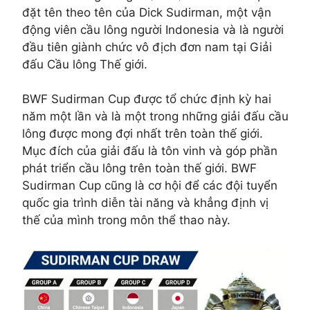
đặt tên theo tên của Dick Sudirman, một vận
động viên cầu lông người Indonesia và là người
đầu tiên giành chức vô địch đơn nam tại Giải
đấu Cầu lông Thế giới.
BWF Sudirman Cup được tổ chức định kỳ hai
năm một lần và là một trong những giải đấu cầu
lông được mong đợi nhất trên toàn thế giới.
Mục đích của giải đấu là tôn vinh và góp phần
phát triển cầu lông trên toàn thế giới. BWF
Sudirman Cup cũng là cơ hội để các đội tuyển
quốc gia trình diễn tài năng và khẳng định vị
thế của mình trong môn thể thao này.