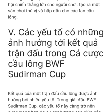
hội chiến thắng lớn cho người chơi, tạo ra một
sân chơi thú vị và hấp dẫn cho các fan cầu
lông.
V. Các yếu tố có những
ảnh hưởng tới kết quả
trận đấu trong Cá cược
cầu lông BWF
Sudirman Cup
Kết quả của một trận đấu cầu lông được ảnh
hưởng bởi nhiều yếu tố. Trong giải đấu BWF
Sudirman Cup, các yếu tố này càng trở nên