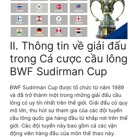
II. Thông tin về giải đấu
trong Cá cược cầu lông
BWF Sudirman Cup
BWF Sudirman Cup được tổ chức từ năm 1989
và đã trở thành một trong những giải đấu cầu
lông có uy tín nhất trên thế giới. Giải đấu có quy
mô lớn, thu hút sự tham gia của các đội tuyển
cầu lông quốc gia hàng đầu từ khắp nơi trên thế
giới. Các đội tuyển này bao gồm cả các vận
động viên hàng đầu của môn thể thao này.