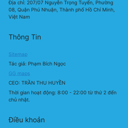
Địa chỉ: 207/07 Nguyễn Trọng Tuyển, Phường
08, Quận Phú Nhuận, Thành phố Hồ Chí Minh,
Việt Nam
Thông Tin
Sitemap
Tác giả: Phạm Bích Ngọc
GG maps
CEO: TRẦN THU HUYỀN
Thời gian hoạt động: 8:00 - 22:00 từ thứ 2 đến
chủ nhật.
Điều khoản