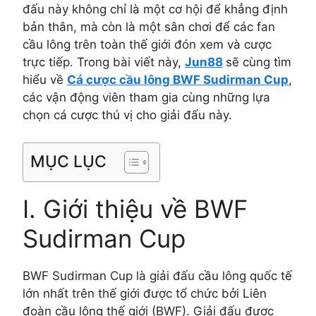
đấu này không chỉ là một cơ hội để khẳng định
bản thân, mà còn là một sân chơi để các fan
cầu lông trên toàn thế giới đón xem và cược
trực tiếp. Trong bài viết này,
Jun88
sẽ cùng tìm
hiểu về
Cá cược cầu lông BWF Sudirman Cup
,
các vận động viên tham gia cùng những lựa
chọn cá cược thú vị cho giải đấu này.
MỤC LỤC
I. Giới thiệu về BWF
Sudirman Cup
BWF Sudirman Cup là giải đấu cầu lông quốc tế
lớn nhất trên thế giới được tổ chức bởi Liên
đoàn cầu lông thế giới (BWF). Giải đấu được