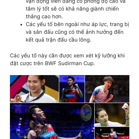
vận động viên đang có phong độ cao và
tâm lý tốt sẽ có khả năng giành chiến
thắng cao hơn.
Các yếu tố bên ngoài như áp lực, trang bị
và sân đấu cũng có thể ảnh hưởng đến
kết quả trận đấu cầu lông.
Các yếu tố này cần được xem xét kỹ lưỡng khi
đặt cược trên BWF Sudirman Cup.