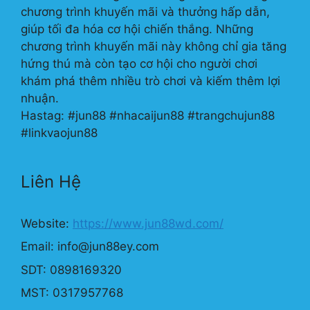
chương trình khuyến mãi và thưởng hấp dẫn,
giúp tối đa hóa cơ hội chiến thắng. Những
chương trình khuyến mãi này không chỉ gia tăng
hứng thú mà còn tạo cơ hội cho người chơi
khám phá thêm nhiều trò chơi và kiếm thêm lợi
nhuận.
Hastag: #jun88 #nhacaijun88 #trangchujun88
#linkvaojun88
Liên Hệ
Website:
https://www.jun88wd.com/
Email:
info@jun88ey.com
SDT: 0898169320
MST: 0317957768