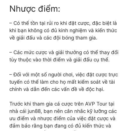
Nhược điểm:
– Có thể tồn tại rủi ro khi đặt cược, đặc biệt là
khi bạn không có đủ kinh nghiệm và kiến thức
về giải đấu và các đội bóng tham gia.
– Các mức cược và giải thưởng có thể thay đổi
tùy thuộc vào thời điểm và giải đấu cụ thể.
– Đối với một số người chơi, việc đặt cược trực
tuyến có thể làm cho họ mất kiểm soát về tài
chính và dẫn đến các vấn đề về độc hại.
Trước khi tham gia cá cược trên AVP Tour tại
nhà cái jun88, bạn nên cân nhắc kỹ lưỡng các
ưu điểm và nhược điểm của việc đặt cược và
đảm bảo rằng bạn đang có đủ kiến thức và