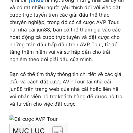
và có rất nhiều người yêu thích đối với việc đặt
cược trực tuyến trên các giải đấu thể thao
chuyên nghiệp, trong đó có cá cược AVP Tour.
Tại nhà cái jun88, bạn có thể tham gia vào các
hoạt động cá cược trực tuyến và đặt cược cho
những trận đấu hấp dẫn trên AVP Tour, từ đó
tăng thêm niềm vui và sự hấp dẫn cho trải
nghiệm theo dõi giải đấu của mình.
Bạn có thể tìm thấy thông tin chi tiết về các giải
đấu và cách đặt cược AVP Tour tại nhà cái
jun88 trên trang web của nhà cái hoặc liên hệ
với nhân viên hỗ trợ khách hàng để được hỗ trợ
và tư vấn cho việc đặt cược.
MỤC LỤC