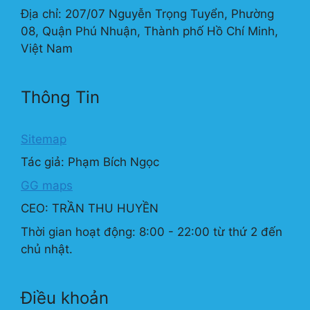
Địa chỉ: 207/07 Nguyễn Trọng Tuyển, Phường
08, Quận Phú Nhuận, Thành phố Hồ Chí Minh,
Việt Nam
Thông Tin
Sitemap
Tác giả: Phạm Bích Ngọc
GG maps
CEO: TRẦN THU HUYỀN
Thời gian hoạt động: 8:00 - 22:00 từ thứ 2 đến
chủ nhật.
Điều khoản