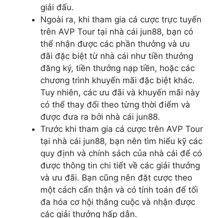
giải đấu.
Ngoài ra, khi tham gia cá cược trực tuyến
trên AVP Tour tại nhà cái jun88, bạn có
thể nhận được các phần thưởng và ưu
đãi đặc biệt từ nhà cái như tiền thưởng
đăng ký, tiền thưởng nạp tiền, hoặc các
chương trình khuyến mãi đặc biệt khác.
Tuy nhiên, các ưu đãi và khuyến mãi này
có thể thay đổi theo từng thời điểm và
được đưa ra bởi nhà cái jun88.
Trước khi tham gia cá cược trên AVP Tour
tại nhà cái jun88, bạn nên tìm hiểu kỹ các
quy định và chính sách của nhà cái để có
được thông tin chi tiết về các giải thưởng
và ưu đãi. Bạn cũng nên đặt cược theo
một cách cẩn thận và có tính toán để tối
đa hóa cơ hội thắng cuộc và nhận được
các giải thưởng hấp dẫn.