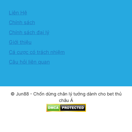
Liên Hệ
Chính sách
Chính sách đại lý
Giới thiệu
Cá cược có trách nhiệm
Câu hỏi liên quan
© Jun88 - Chốn dừng chân lý tưởng dành cho bet thủ
châu Á