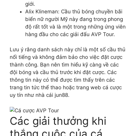
giới.
Alix Klineman: Cầu thủ bóng chuyền bãi
biển nữ người Mỹ này đang trong phong
độ rất tốt và là một trong những ứng viên
hàng đầu cho các giải đấu AVP Tour.
Lưu ý rằng danh sách này chỉ là một số cầu thủ
nổi tiếng và không đảm bảo cho việc đặt cược
thành công. Bạn nên tìm hiểu kỹ càng về các
đội bóng và cầu thủ trước khi đặt cược. Các
thông tin này có thể được tìm thấy trên các
trang tin tức thể thao hoặc trang web cá cược
uy tín như nhà cái jun88.
Các giải thưởng khi
thắng cuộc của cá