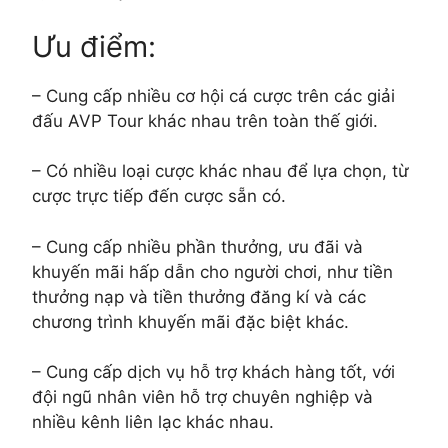
Ưu điểm:
– Cung cấp nhiều cơ hội cá cược trên các giải
đấu AVP Tour khác nhau trên toàn thế giới.
– Có nhiều loại cược khác nhau để lựa chọn, từ
cược trực tiếp đến cược sẵn có.
– Cung cấp nhiều phần thưởng, ưu đãi và
khuyến mãi hấp dẫn cho người chơi, như tiền
thưởng nạp và tiền thưởng đăng kí và các
chương trình khuyến mãi đặc biệt khác.
– Cung cấp dịch vụ hỗ trợ khách hàng tốt, với
đội ngũ nhân viên hỗ trợ chuyên nghiệp và
nhiều kênh liên lạc khác nhau.