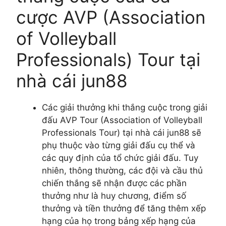
cược AVP (Association
of Volleyball
Professionals) Tour tại
nhà cái jun88
Các giải thưởng khi thắng cuộc trong giải
đấu AVP Tour (Association of Volleyball
Professionals Tour) tại nhà cái jun88 sẽ
phụ thuộc vào từng giải đấu cụ thể và
các quy định của tổ chức giải đấu. Tuy
nhiên, thông thường, các đội và cầu thủ
chiến thắng sẽ nhận được các phần
thưởng như là huy chương, điểm số
thưởng và tiền thưởng để tăng thêm xếp
hạng của họ trong bảng xếp hạng của