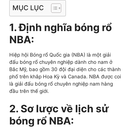
MỤC LỤC
1. Định nghĩa bóng rổ
NBA:
Hiệp hội Bóng rổ Quốc gia (NBA) là một giải
đấu bóng rổ chuyên nghiệp dành cho nam ở
Bắc Mỹ, bao gồm 30 đội đại diện cho các thành
phố trên khắp Hoa Kỳ và Canada. NBA được coi
là giải đấu bóng rổ chuyên nghiệp nam hàng
đầu trên thế giới.
2. Sơ lược về lịch sử
bóng rổ NBA: