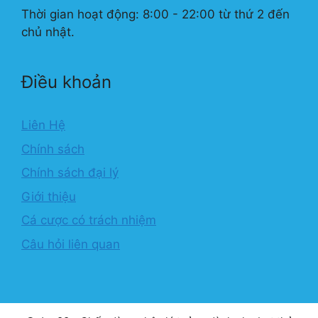
Thời gian hoạt động: 8:00 - 22:00 từ thứ 2 đến
chủ nhật.
Điều khoản
Liên Hệ
Chính sách
Chính sách đại lý
Giới thiệu
Cá cược có trách nhiệm
Câu hỏi liên quan