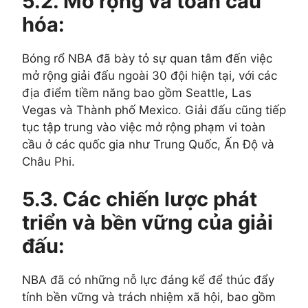
5.2. Mở rộng và toàn cầu
hóa:
Bóng rổ NBA đã bày tỏ sự quan tâm đến việc
mở rộng giải đấu ngoài 30 đội hiện tại, với các
địa điểm tiềm năng bao gồm Seattle, Las
Vegas và Thành phố Mexico. Giải đấu cũng tiếp
tục tập trung vào việc mở rộng phạm vi toàn
cầu ở các quốc gia như Trung Quốc, Ấn Độ và
Châu Phi.
5.3. Các chiến lược phát
triển và bền vững của giải
đấu:
NBA đã có những nỗ lực đáng kể để thúc đẩy
tính bền vững và trách nhiệm xã hội, bao gồm