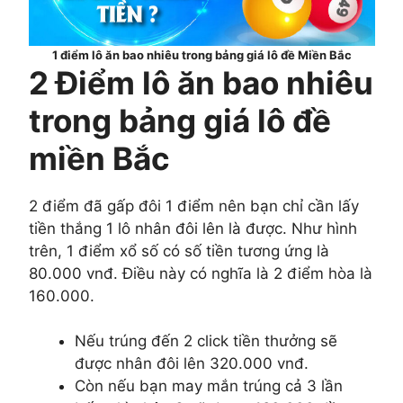
1 điểm lô ăn bao nhiêu trong bảng giá lô đề Miền Bắc
2 Điểm lô ăn bao nhiêu
trong bảng giá lô đề
miền Bắc
2 điểm đã gấp đôi 1 điểm nên bạn chỉ cần lấy
tiền thắng 1 lô nhân đôi lên là được. Như hình
trên, 1 điểm xổ số có số tiền tương ứng là
80.000 vnđ. Điều này có nghĩa là 2 điểm hòa là
160.000.
Nếu trúng đến 2 click tiền thưởng sẽ
được nhân đôi lên 320.000 vnđ.
Còn nếu bạn may mắn trúng cả 3 lần