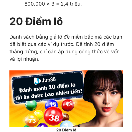
800.000 x 3 = 2,4 triệu.
20 Điểm lô
Danh sách bảng giá lô đề miền bắc mà các bạn
đã biết qua các ví dụ trước. Để tính 20 điểm
thẳng đứng, chỉ cần áp dụng công thức về vốn
và lợi nhuận.
20 Điểm lô