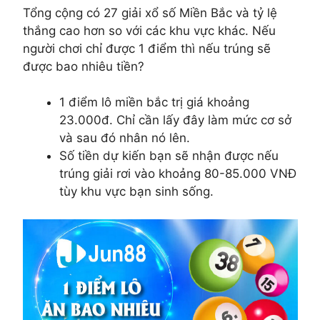
Tổng cộng có 27 giải xổ số Miền Bắc và tỷ lệ
thắng cao hơn so với các khu vực khác. Nếu
người chơi chỉ được 1 điểm thì nếu trúng sẽ
được bao nhiêu tiền?
1 điểm lô miền bắc trị giá khoảng
23.000đ. Chỉ cần lấy đây làm mức cơ sở
và sau đó nhân nó lên.
Số tiền dự kiến ​​bạn sẽ nhận được nếu
trúng giải rơi vào khoảng 80-85.000 VNĐ
tùy khu vực bạn sinh sống.