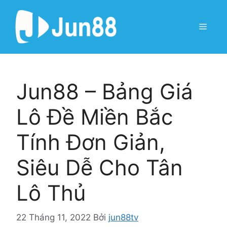
Chuyển
đến
Menu
nội
dung
Jun88 – Bảng Giá
Lô Đề Miền Bắc
Tính Đơn Giản,
Siêu Dễ Cho Tân
Lô Thủ
22 Tháng 11, 2022
Bởi
jun88tv