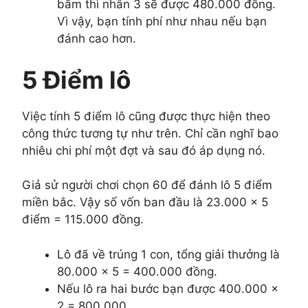
bấm thì nhân 3 sẽ được 480.000 đồng.
Vì vậy, bạn tính phí như nhau nếu bạn
đánh cao hơn.
5 Điểm lô
Việc tính 5 điểm lô cũng được thực hiện theo
công thức tương tự như trên. Chỉ cần nghĩ bao
nhiêu chi phí một đợt và sau đó áp dụng nó.
Giả sử người chơi chọn 60 để đánh lô 5 điểm
miền bắc. Vậy số vốn ban đầu là 23.000 x 5
điểm = 115.000 đồng.
Lô đã về trúng 1 con, tổng giải thưởng là
80.000 x 5 = 400.000 đồng.
Nếu lô ra hai bước bạn được 400.000 x
2 = 800.000.