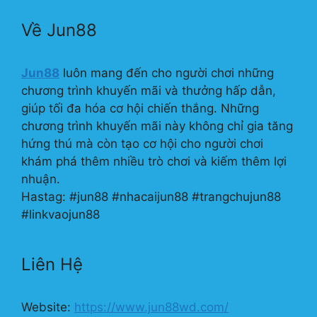
Về Jun88
Jun88
luôn mang đến cho người chơi những
chương trình khuyến mãi và thưởng hấp dẫn,
giúp tối đa hóa cơ hội chiến thắng. Những
chương trình khuyến mãi này không chỉ gia tăng
hứng thú mà còn tạo cơ hội cho người chơi
khám phá thêm nhiều trò chơi và kiếm thêm lợi
nhuận.
Hastag: #jun88 #nhacaijun88 #trangchujun88
#linkvaojun88
Liên Hệ
Website:
https://www.jun88wd.com/