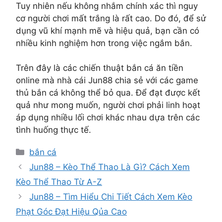
Tuy nhiên nếu không nhắm chính xác thì nguy
cơ người chơi mất trắng là rất cao. Do đó, để sử
dụng vũ khí mạnh mẽ và hiệu quả, bạn cần có
nhiều kinh nghiệm hơn trong việc ngắm bắn.
Trên đây là các chiến thuật bắn cá ăn tiền
online mà nhà cái Jun88 chia sẻ với các game
thủ bắn cá không thể bỏ qua. Để đạt được kết
quả như mong muốn, người chơi phải linh hoạt
áp dụng nhiều lối chơi khác nhau dựa trên các
tình huống thực tế.
Danh
bắn cá
mục
Jun88 – Kèo Thể Thao Là Gì? Cách Xem
Kèo Thể Thao Từ A-Z
Jun88 – Tìm Hiểu Chi Tiết Cách Xem Kèo
Phạt Góc Đạt Hiệu Qủa Cao