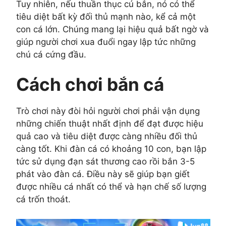
Tuy nhiên, nếu thuần thục cú bắn, nó có thể
tiêu diệt bất kỳ đối thủ mạnh nào, kể cả một
con cá lớn. Chúng mang lại hiệu quả bất ngờ và
giúp người chơi xua đuổi ngay lập tức những
chú cá cứng đầu.
Cách chơi bắn cá
Trò chơi này đòi hỏi người chơi phải vận dụng
những chiến thuật nhất định để đạt được hiệu
quả cao và tiêu diệt được càng nhiều đối thủ
càng tốt. Khi đàn cá có khoảng 10 con, bạn lập
tức sử dụng đạn sát thương cao rồi bắn 3-5
phát vào đàn cá. Điều này sẽ giúp bạn giết
được nhiều cá nhất có thể và hạn chế số lượng
cá trốn thoát.