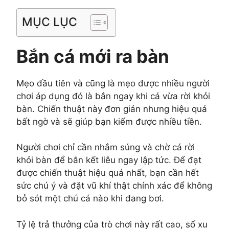
MỤC LỤC
Bắn cá mới ra bàn
Mẹo đầu tiên và cũng là mẹo được nhiều người
chơi áp dụng đó là bắn ngay khi cá vừa rời khỏi
bàn. Chiến thuật này đơn giản nhưng hiệu quả
bất ngờ và sẽ giúp bạn kiếm được nhiều tiền.
Người chơi chỉ cần nhắm súng và chờ cá rời
khỏi bàn để bắn kết liễu ngay lập tức. Để đạt
được chiến thuật hiệu quả nhất, bạn cần hết
sức chú ý và đặt vũ khí thật chính xác để không
bỏ sót một chú cá nào khi đang bơi.
Tỷ lệ trả thưởng của trò chơi này rất cao, số xu