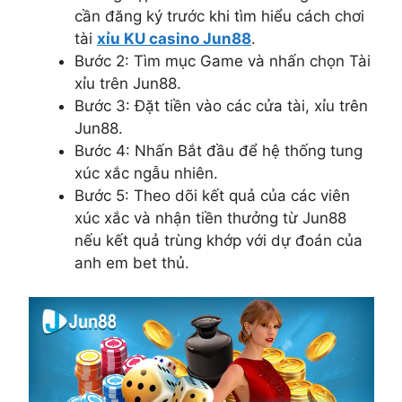
cần đăng ký trước khi tìm hiểu cách chơi
tài
xỉu KU casino Jun88
.
Bước 2: Tìm mục Game và nhấn chọn Tài
xỉu trên Jun88.
Bước 3: Đặt tiền vào các cửa tài, xỉu trên
Jun88.
Bước 4: Nhấn Bắt đầu để hệ thống tung
xúc xắc ngẫu nhiên.
Bước 5: Theo dõi kết quả của các viên
xúc xắc và nhận tiền thưởng từ Jun88
nếu kết quả trùng khớp với dự đoán của
anh em bet thủ.