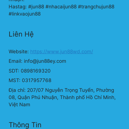
Hastag: #jun88 #nhacaijun88 #trangchujun88
#linkvaojun88
Liên Hệ
Website:
https://www.jun88wd.com/
Email:
info@jun88ey.com
SDT: 0898169320
MST: 0317957768
Địa chỉ: 207/07 Nguyễn Trọng Tuyển, Phường
08, Quận Phú Nhuận, Thành phố Hồ Chí Minh,
Việt Nam
Thông Tin