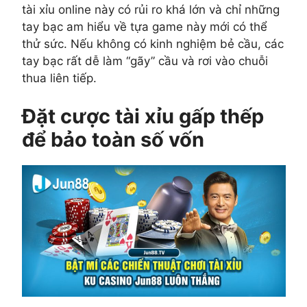
tài xỉu online này có rủi ro khá lớn và chỉ những
tay bạc am hiểu về tựa game này mới có thể
thử sức. Nếu không có kinh nghiệm bẻ cầu, các
tay bạc rất dễ làm “gãy” cầu và rơi vào chuỗi
thua liên tiếp.
Đặt cược tài xỉu gấp thếp
để bảo toàn số vốn