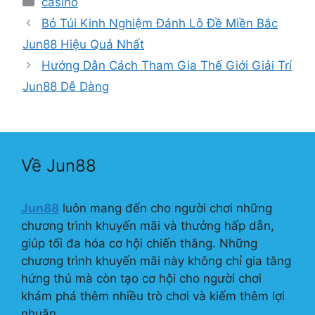
casino
mục
Bỏ Túi Kinh Nghiệm Đánh Lô Đề Miền Bắc
Jun88 Hiệu Quả Nhất
Hướng Dẫn Cách Tham Gia Thế Giới Giải Trí
Jun88 Dễ Dàng
Về Jun88
Jun88
luôn mang đến cho người chơi những
chương trình khuyến mãi và thưởng hấp dẫn,
giúp tối đa hóa cơ hội chiến thắng. Những
chương trình khuyến mãi này không chỉ gia tăng
hứng thú mà còn tạo cơ hội cho người chơi
khám phá thêm nhiều trò chơi và kiếm thêm lợi
nhuận.