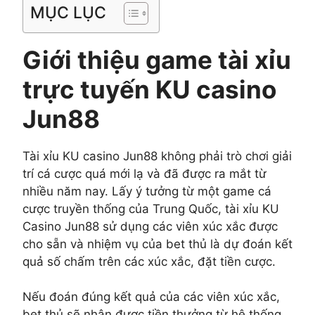
MỤC LỤC
Giới thiệu game tài xỉu
trực tuyến KU casino
Jun88
Tài xỉu KU casino Jun88 không phải trò chơi giải
trí cá cược quá mới lạ và đã được ra mắt từ
nhiều năm nay. Lấy ý tưởng từ một game cá
cược truyền thống của Trung Quốc, tài xỉu KU
Casino Jun88 sử dụng các viên xúc xắc được
cho sẵn và nhiệm vụ của bet thủ là dự đoán kết
quả số chấm trên các xúc xắc, đặt tiền cược.
Nếu đoán đúng kết quả của các viên xúc xắc,
bet thủ sẽ nhận được tiền thưởng từ hệ thống