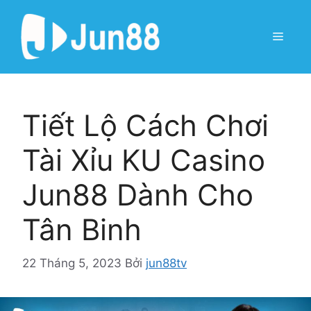
Chuyển
đến
Menu
nội
dung
Tiết Lộ Cách Chơi
Tài Xỉu KU Casino
Jun88 Dành Cho
Tân Binh
22 Tháng 5, 2023
Bởi
jun88tv