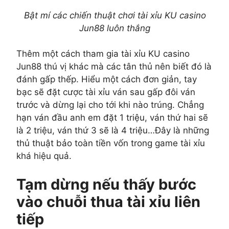
Bật mí các chiến thuật chơi tài xỉu KU casino
Jun88 luôn thắng
Thêm một cách tham gia tài xỉu KU casino
Jun88 thú vị khác mà các tân thủ nên biết đó là
đánh gấp thếp. Hiểu một cách đơn giản, tay
bạc sẽ đặt cược tài xỉu ván sau gấp đôi ván
trước và dừng lại cho tới khi nào trúng. Chẳng
hạn ván đầu anh em đặt 1 triệu, ván thứ hai sẽ
là 2 triệu, ván thứ 3 sẽ là 4 triệu…Đây là những
thủ thuật bảo toàn tiền vốn trong game tài xỉu
khá hiệu quả.
Tạm dừng nếu thấy bước
vào chuỗi thua tài xỉu liên
tiếp