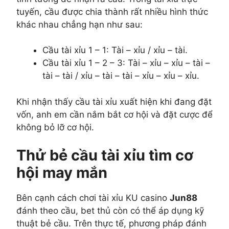
tuyến, cầu được chia thành rất nhiều hình thức
khác nhau chẳng hạn như sau:
Cầu tài xỉu 1 – 1: Tài – xỉu / xỉu – tài.
Cầu tài xỉu 1 – 2 – 3: Tài – xỉu – xỉu – tài –
tài – tài / xỉu – tài – tài – xỉu – xỉu – xỉu.
Khi nhận thấy cầu tài xỉu xuất hiện khi đang đặt
vốn, anh em cần nắm bắt cơ hội và đặt cược để
không bỏ lỡ cơ hội.
Thử bẻ cầu tài xỉu tìm cơ
hội may mắn
Bên cạnh cách chơi tài xỉu KU casino
Jun88
đánh theo cầu, bet thủ còn có thể áp dụng kỹ
thuật bẻ cầu. Trên thực tế, phương pháp đánh