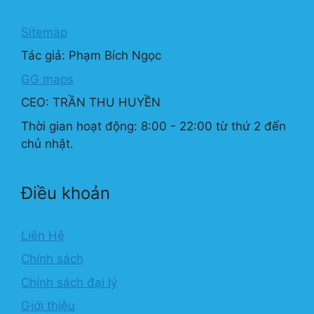
Sitemap
Tác giả: Phạm Bích Ngọc
GG maps
CEO: TRẦN THU HUYỀN
Thời gian hoạt động: 8:00 - 22:00 từ thứ 2 đến
chủ nhật.
Điều khoản
Liên Hệ
Chính sách
Chính sách đại lý
Giới thiệu