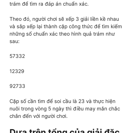
trám để tìm ra đáp án chuẩn xác.
Theo đó, người chơi sẽ xếp 3 giải liền kề nhau
và sắp xếp lại thành cặp công thức để tìm kiếm
những số chuẩn xác theo hình quả trám như
sau:
57332
12329
92733
Cặp số cần tìm để soi cầu là 23 và thực hiện
nuôi trong vòng 5 ngày thì điều may mắn chắc
chắn đến với người chơi.
Dựa trên tổng của giải đặc