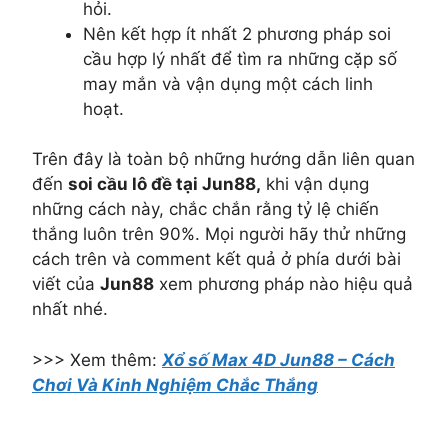
hỏi.
Nên kết hợp ít nhất 2 phương pháp soi
cầu hợp lý nhất để tìm ra những cặp số
may mắn và vận dụng một cách linh
hoạt.
Trên đây là toàn bộ những hướng dẫn liên quan
đến
soi cầu lô đề tại Jun88,
khi vận dụng
những cách này, chắc chắn rằng tỷ lệ chiến
thắng luôn trên 90%. Mọi người hãy thử những
cách trên và comment kết quả ở phía dưới bài
viết của
Jun88
xem phương pháp nào hiệu quả
nhất nhé.
>>> Xem thêm:
Xổ số Max 4D Jun88 – Cách
Chơi Và Kinh Nghiệm Chắc Thắng