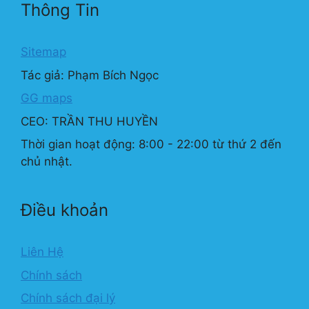
Thông Tin
Sitemap
Tác giả: Phạm Bích Ngọc
GG maps
CEO: TRẦN THU HUYỀN
Thời gian hoạt động: 8:00 - 22:00 từ thứ 2 đến
chủ nhật.
Điều khoản
Liên Hệ
Chính sách
Chính sách đại lý