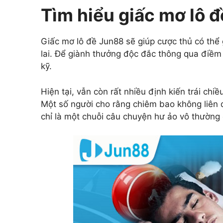
Tìm hiểu giấc mơ lô đ
Giấc mơ lô đề Jun88
sẽ giúp cược thủ có thể
lai. Để giành thưởng độc đắc thông qua điềm 
kỹ.
Hiện tại, vẫn còn rất nhiều định kiến trái ch
Một số người cho rằng chiêm bao không liên q
chỉ là một chuỗi câu chuyện hư ảo vô thường