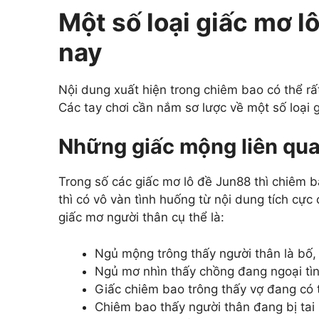
Một số loại giấc mơ l
nay
Nội dung xuất hiện trong chiêm bao có thể rấ
Các tay chơi cần nắm sơ lược về một số loại 
Những giấc mộng liên qu
Trong số các
giấc mơ lô đề Jun88
thì chiêm b
thì có vô vàn tình huống từ nội dung tích cực
giấc mơ người thân cụ thể là:
Ngủ mộng trông thấy người thân là bố, 
Ngủ mơ nhìn thấy chồng đang ngoại tì
Giấc chiêm bao trông thấy vợ đang có 
Chiêm bao thấy người thân đang bị tai