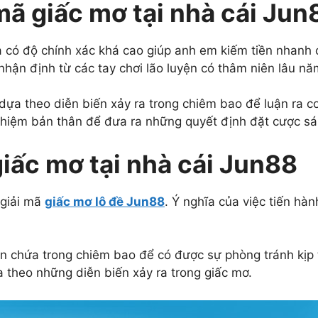
mã giấc mơ tại nhà cái Jun
 có độ chính xác khá cao giúp anh em kiếm tiền nhanh 
hận định từ các tay chơi lão luyện có thâm niên lâu n
ựa theo diễn biến xảy ra trong chiêm bao để luận ra c
nghiệm bản thân để đưa ra những quyết định đặt cược s
giấc mơ tại nhà cái Jun88
 giải mã
giấc mơ lô đề Jun88
. Ý nghĩa của việc tiến hàn
n chứa trong chiêm bao để có được sự phòng tránh kịp 
 theo những diễn biến xảy ra trong giấc mơ.