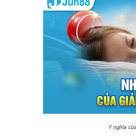
Ý nghĩa của