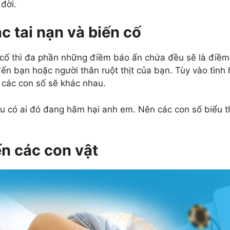
đời.
c tai nạn và biến cố
 cố thì đa phần những điềm báo ẩn chứa đều sẽ là điềm
đến bạn hoặc người thân ruột thịt của bạn. Tùy vào tình
 các con số sẽ khác nhau.
u có ai đó đang hãm hại anh em. Nên các con số biểu th
ến các con vật