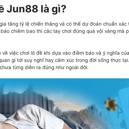
ề Jun88 là gì?
 gia tăng tỷ lệ chiến thắng và có thể dự đoán chuẩn xác
báo chiêm bao thì các tay chơi đừng quá vội vàng mà ph
iều về việc chơi lô đề khi dựa vào điềm báo và ý nghĩa c
uan gì tới suy nghĩ hay cảm xúc trong đời sống thực tạ
 chưa từng diễn ra đúng như ngoài đời.