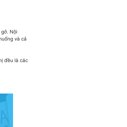
 gở. Nội
 huống và cả
ị đều là các