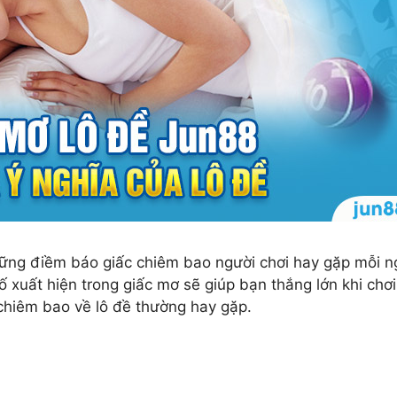
hững điềm báo giấc chiêm bao người chơi hay gặp mỗi n
 xuất hiện trong giấc mơ sẽ giúp bạn thắng lớn khi chơi
 chiêm bao về lô đề thường hay gặp.