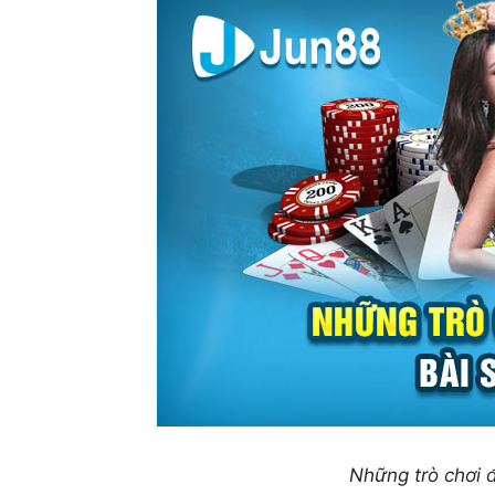
Những trò chơi 