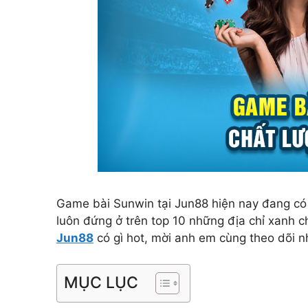
Game bài Sunwin tại Jun88
hiện nay đang có 
luôn đứng ở trên top 10 những địa chỉ xanh c
Jun88
có gì hot, mời anh em cùng theo dõi n
MỤC LỤC