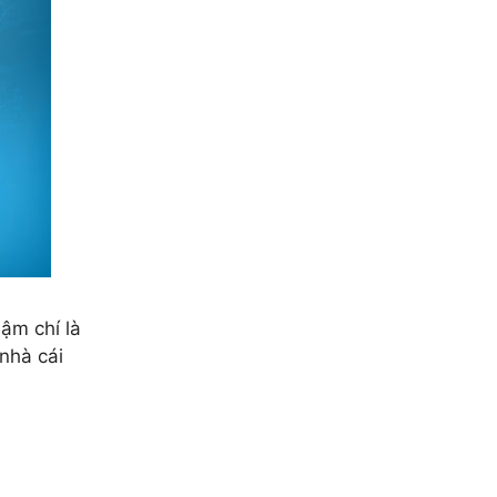
ậm chí là
 nhà cái