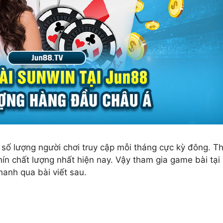
số lượng người chơi truy cập mỗi tháng cực kỳ đông. Th
hín chất lượng nhất hiện nay. Vậy tham gia game bài tại
hanh qua bài viết sau.