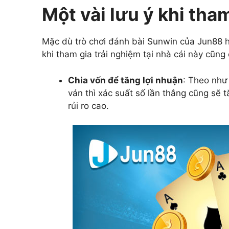
Một vài lưu ý khi tha
Mặc dù trò chơi đánh bài Sunwin của Jun88 
khi tham gia trải nghiệm tại nhà cái này cũn
Chia vốn để tăng lợi nhuận
: Theo như
ván thì xác suất số lần thắng cũng sẽ
rủi ro cao.